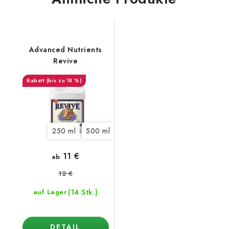
Advanced Nutrients
Revive
(bis zu 18 %)
250 ml
500 ml
1 l
5 l
10 l
20 l
11 €
ab
12 €
(14 Stk.)
auf Lager
DETAIL