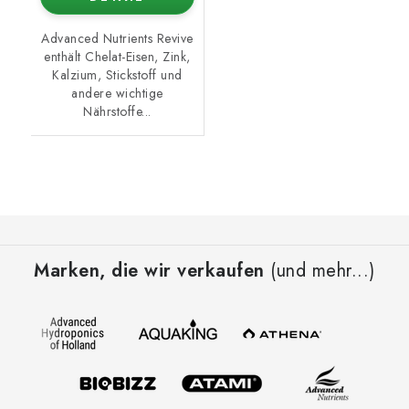
Advanced Nutrients Revive
enthält Chelat-Eisen, Zink,
Kalzium, Stickstoff und
andere wichtige
Nährstoffe...
F
u
Marken, die wir verkaufen
(und mehr...)
ß
z
e
i
l
e