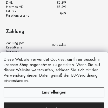
DHL
€5,99
Hermes HD
€8,99
GEIS -
€49
Palettenversand
Zahlung
Zahlung per
Kostenlos
Kreditkarte
Vorkasse
Kostenlos
(Banküberweisung)
Diese Website verwendet Cookies, um Ihren Besuch in
Zahlung per PayPal
Kostenlos
unserem Shop angenehmer zu gestalten. Wenn Sie auf
Nachnahme
€4,00
dieser Website weitersurfen, erklären Sie sich mit der
Verwendung dieser Daten gemäß der EU-Verordnung
einverstanden.
Einstellungen
Copyright 2026
GrünGarten.de
. Alle Rechte vorbehalten.
Cookie-