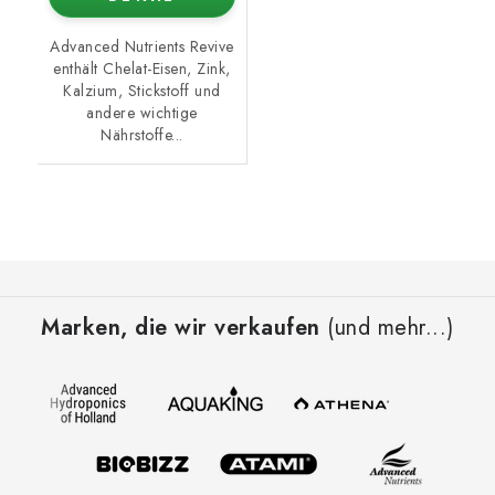
Advanced Nutrients Revive
enthält Chelat-Eisen, Zink,
Kalzium, Stickstoff und
andere wichtige
Nährstoffe...
F
u
Marken, die wir verkaufen
(und mehr...)
ß
z
e
i
l
e