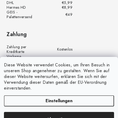
DHL
€5,99
Hermes HD
€8,99
GEIS -
€49
Palettenversand
Zahlung
Zahlung per
Kostenlos
Kreditkarte
Vorkasse
Kostenlos
(Banküberweisung)
Diese Website verwendet Cookies, um Ihren Besuch in
Zahlung per PayPal
Kostenlos
unserem Shop angenehmer zu gestalten. Wenn Sie auf
Nachnahme
€4,00
dieser Website weitersurfen, erklären Sie sich mit der
Verwendung dieser Daten gemäß der EU-Verordnung
einverstanden.
Einstellungen
Copyright 2026
GrünGarten.de
. Alle Rechte vorbehalten.
Cookie-