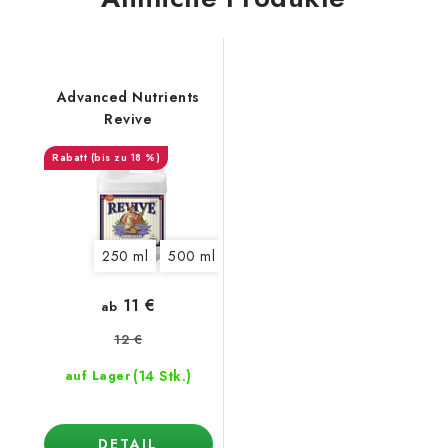
Advanced Nutrients
Revive
(bis zu 18 %)
250 ml
500 ml
1 l
5 l
10 l
20 l
11 €
ab
12 €
(14 Stk.)
auf Lager
DETAIL