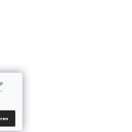
op
,
eren