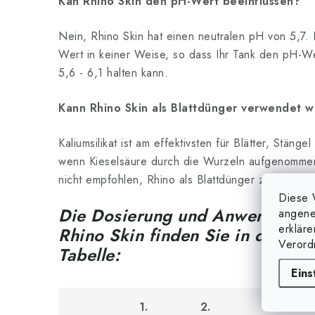
Kan Rhino Skin den pH-Wert beeinflussen?
Nein, Rhino Skin hat einen neutralen pH von 5,7. 
Wert in keiner Weise, so dass Ihr Tank den pH-We
5,6 - 6,1 halten kann.
Kann Rhino Skin als Blattdünger verwendet 
Kaliumsilikat ist am effektivsten für Blätter, Stäng
wenn Kieselsäure durch die Wurzeln aufgenommen 
nicht empfohlen, Rhino als Blattdünger zu verwen
Diese 
Die Dosierung und Anwendung 
angene
erklär
Rhino Skin finden Sie in der un
Verord
Tabelle:
Eins
1.
2.
3.