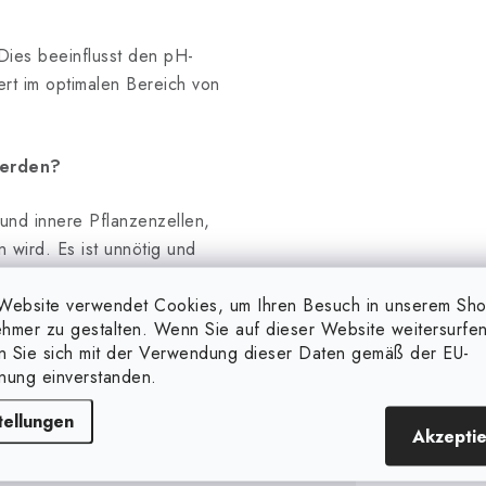
Dies beeinflusst den pH-
rt im optimalen Bereich von
werden?
el und innere Pflanzenzellen,
wird. Es ist unnötig und
den.
Website verwendet Cookies, um Ihren Besuch in unserem Sh
des Produktes
hmer zu gestalten. Wenn Sie auf dieser Website weitersurfen
en Sie sich mit der Verwendung dieser Daten gemäß der EU-
tenstehenden
nung einverstanden.
tellungen
Akzepti
4.
5.
6.
7.