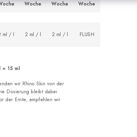
Woche
Woche
Woche
Woche
2 ml / l
2 ml / l
2 ml / l
FLUSH
l = 15 ml
nden wir Rhino Skin von der
ie Dosierung bleibt dabei
or der Ernte, empfehlen wir