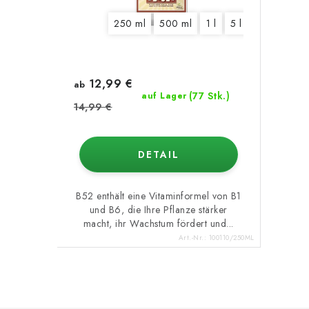
250 ml
500 ml
1 l
5 l
20 l
12,99 €
ab
(77 Stk.)
auf Lager
14,99 €
DETAIL
B52 enthält eine Vitaminformel von B1
und B6, die Ihre Pflanze stärker
macht, ihr Wachstum fördert und...
Art.-Nr.:
100110/250ML