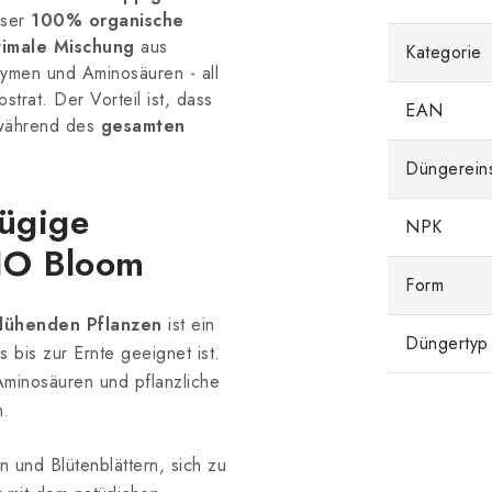
eser
100% organische
timale Mischung
aus
Kategorie
zymen und Aminosäuren - all
strat. Der Vorteil ist, dass
EAN
 während des
gesamten
Düngerein
zügige
NPK
BIO
Bloom
Form
blühenden Pflanzen
ist ein
Düngertyp
bis zur Ernte geeignet ist.
 Aminosäuren und pflanzliche
n.
 und Blütenblättern, sich zu