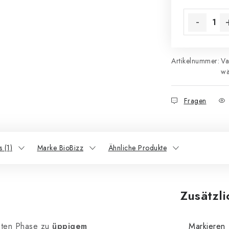
Verkaufsprei
Artikelnummer:
Va
wä
Fragen
 (1)
Marke BioBizz
Ähnliche Produkte
Zusätzl
tzten Phase zu
üppigem
Markieren