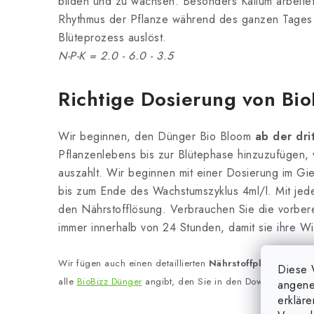
bilden und zu wachsen. Besonders Kalium arbeitet
Rhythmus der Pflanze während des ganzen Tages
Blüteprozess auslöst.
N-P-K = 2.0 - 6.0 - 3.5
Richtige Dosierung von Bio
Wir beginnen, den Dünger Bio Bloom
ab der dr
Pflanzenlebens bis zur Blütephase hinzuzufügen, w
auszahlt. Wir beginnen mit einer Dosierung im G
bis zum Ende des Wachstumszyklus 4ml/l. Mit jed
den Nährstofflösung. Verbrauchen Sie die vorber
immer innerhalb von 24 Stunden, damit sie ihre Wir
Wir fügen auch einen detaillierten
Nährstoffplan vom Her
Diese 
alle
BioBizz Dünger
angibt, den Sie in den Download-Datei
angene
erklär