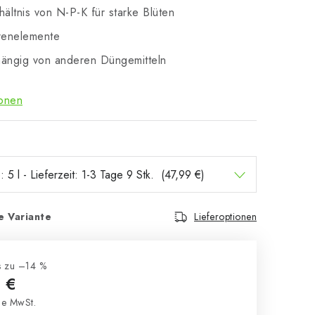
hältnis von N-P-K für starke Blüten
renelemente
hängig von anderen Düngemitteln
ionen
e Variante
Lieferoptionen
s zu –14 %
 €
e MwSt.