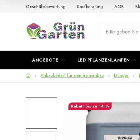
Zum
Geschäftsbewertung
Kaufberatung
AGB
Bl
Inhalt
springen
ANGEBOTE
LED PFLANZENLAMPEN
Startseite
Anbaubedarf für den heimanbau
Dünger
bis zu 14 %