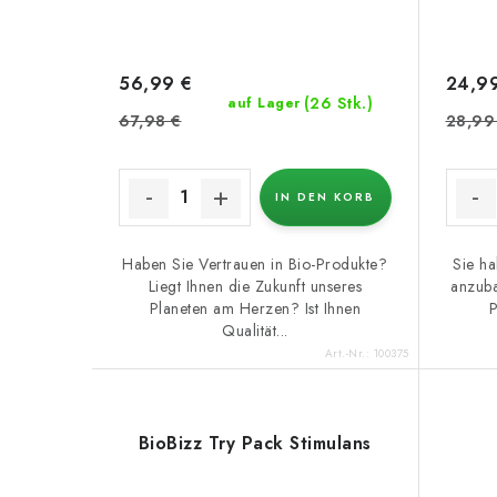
56,99 €
24,9
(26 Stk.)
auf Lager
67,98 €
28,99
IN DEN KORB
Haben Sie Vertrauen in Bio-Produkte?
Sie ha
Liegt Ihnen die Zukunft unseres
anzuba
Planeten am Herzen? Ist Ihnen
P
Qualität...
Art.-Nr.:
100375
BioBizz Try Pack Stimulans