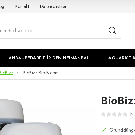
og
Kontakt
Datenschutzerklärung
Impressum
ANBAUBEDARF FÜR DEN HEIMANBAU
AQUARISTI
BioBizz
BioBizz Bio-Bloom
BioBiz
Ni
Grunddünge