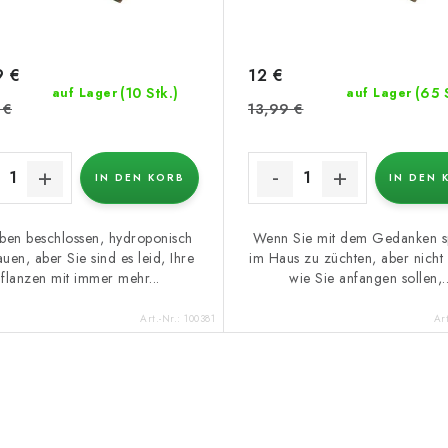
9 €
12 €
(10 Stk.)
(65 
auf Lager
auf Lager
 €
13,99 €
IN DEN KORB
IN DEN 
ben beschlossen, hydroponisch
Wenn Sie mit dem Gedanken sp
uen, aber Sie sind es leid, Ihre
im Haus zu züchten, aber nicht 
flanzen mit immer mehr...
wie Sie anfangen sollen,..
Art.-Nr.:
100381
Ar