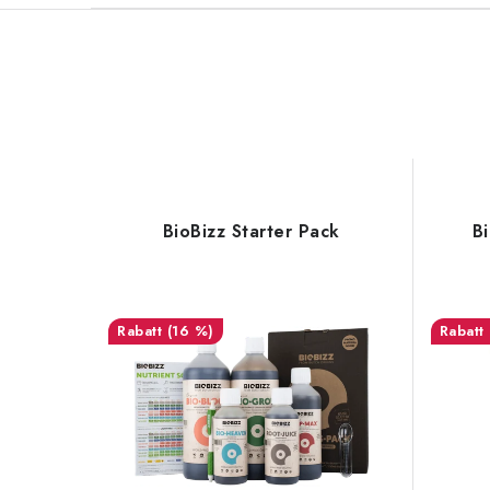
BioBizz Starter Pack
B
(16 %)