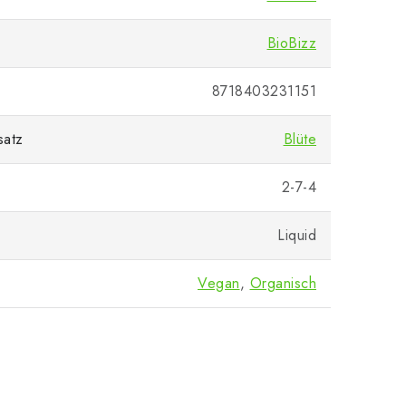
BioBizz
8718403231151
satz
Blüte
2-7-4
Liquid
Vegan
,
Organisch