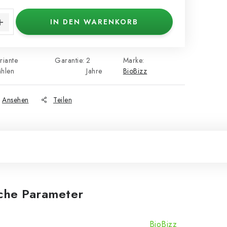
s:
IN DEN WARENKORB
riante
Garantie
:
2
Marke:
hlen
Jahre
BioBizz
Ansehen
Teilen
iche Parameter
BioBizz