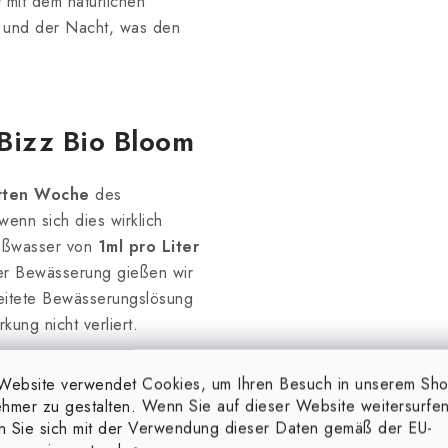
 mit dem natürlichen
 und der Nacht, was den
Bizz Bio Bloom
itten Woche
des
enn sich dies wirklich
ießwasser von
1ml pro Liter
er Bewässerung gießen wir
eitete Bewässerungslösung
kung nicht verliert.
steller
bei, der die Dosierung für
Website verwendet Cookies, um Ihren Besuch in unserem Sh
en ausdrucken können.
hmer zu gestalten. Wenn Sie auf dieser Website weitersurfen
en Sie sich mit der Verwendung dieser Daten gemäß der EU-