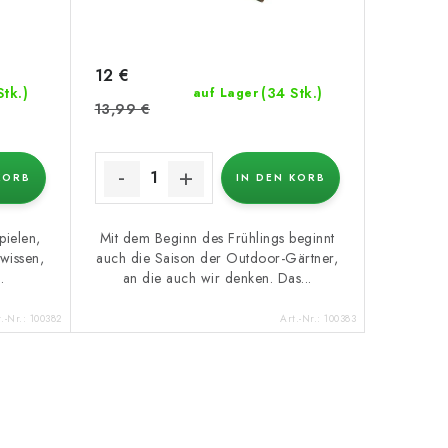
12 €
Stk.)
(34 Stk.)
auf Lager
13,99 €
KORB
IN DEN KORB
ielen,
Mit dem Beginn des Frühlings beginnt
wissen,
auch die Saison der Outdoor-Gärtner,
.
an die auch wir denken. Das...
t.-Nr.:
100382
Art.-Nr.:
100383