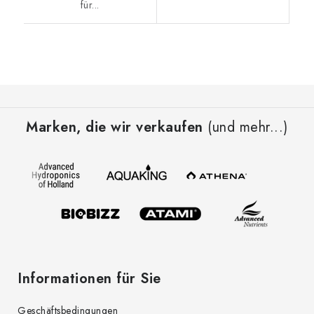
für...
F
u
Marken, die wir verkaufen
(und mehr...)
ß
z
e
i
l
e
Informationen für Sie
Geschäftsbedingungen