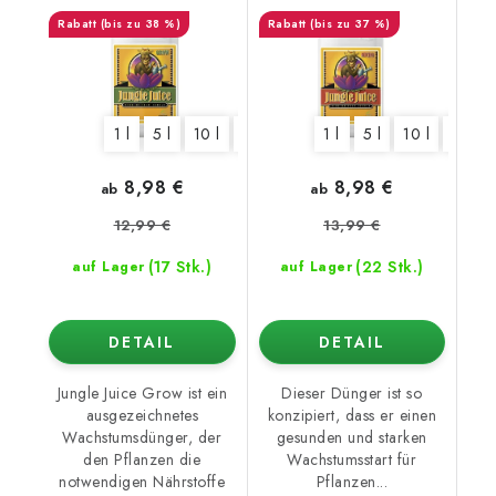
(bis zu 38 %)
(bis zu 37 %)
1 l
5 l
10 l
20 l
1 l
5 l
10 l
20 l
8,98 €
8,98 €
ab
ab
12,99 €
13,99 €
(17 Stk.)
(22 Stk.)
auf Lager
auf Lager
DETAIL
DETAIL
Jungle Juice Grow ist ein
Dieser Dünger ist so
ausgezeichnetes
konzipiert, dass er einen
Wachstumsdünger, der
gesunden und starken
den Pflanzen die
Wachstumsstart für
notwendigen Nährstoffe
Pflanzen...