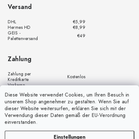
Versand
DHL
€5,99
Hermes HD
€8,99
GEIS -
€49
Palettenversand
Zahlung
Zahlung per
Kostenlos
Kreditkarte
Vorkasse
Kostenlos
(Banküberweisung)
Diese Website verwendet Cookies, um Ihren Besuch in
Zahlung per PayPal
Kostenlos
unserem Shop angenehmer zu gestalten. Wenn Sie auf
Nachnahme
€4,00
dieser Website weitersurfen, erklären Sie sich mit der
Verwendung dieser Daten gemäß der EU-Verordnung
einverstanden.
Einstellungen