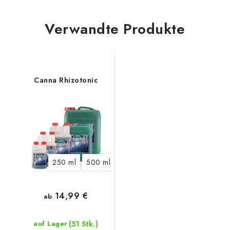
Verwandte Produkte
Canna Rhizotonic
250 ml
500 ml
1 l
5 l
10 l
14,99 €
ab
(51 Stk.)
auf Lager