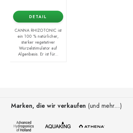
DETAIL
CANNA RHIZOTONIC ist
ein 100 % natürlicher,
starker vegetativer
Wurzelstimulator auf
Algenbasis. Er ist für...
F
u
Marken, die wir verkaufen
(und mehr...)
ß
z
e