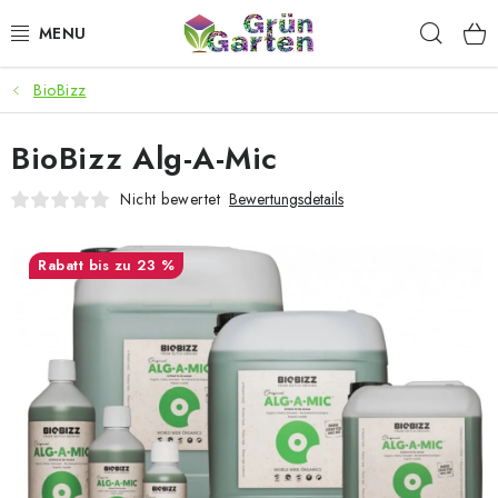
Zum
Such
Inhalt
springen
BioBizz
ANGEBOTE
BioBizz Alg-A-Mic
LED PFLANZENLAMPEN
Nicht bewertet
Bewertungsdetails
ANBAUBEDARF FÜR DEN HEIMANBAU
bis zu 23 %
AQUARISTIK
MICROGREENS
SMARTER GARTEN
Geschäftsbewertung
Kaufberatung
AGB
Blog
Kontakt
Datenschutzerklärung
Impressum