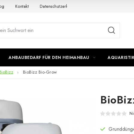
og
Kontakt
Datenschutzerklärung
Impressum
ANBAUBEDARF FÜR DEN HEIMANBAU
AQUARISTI
BioBizz
BioBizz Bio-Grow
BioBiz
Ni
Grunddünge