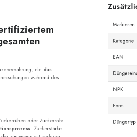
Zusätzl
Markieren
rtifiziertem
 gesamten
Kategorie
EAN
anzenernährung, die
das
Düngerein
denmischungen während des
NPK
Form
Zuckerrüben oder Zuckerrohr
Düngertyp
tionsprozess
. Zuckerstärke
 die zusammen mit anderen