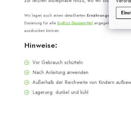
zur letzten Blütephase hinzu, wo wir bis zu
4ml p
Verord
Eins
Wir legen auch einen detaillierten
Ernährungsplan vom H
Dosierung für alle
BioBizz Düngemittel
angegeben ist, den 
ausdrucken können.
Hinweise:
Vor Gebrauch schütteln
Nach Anleitung anwenden
Außerhalb der Reichweite von Kindern aufbe
Lagerung: dunkel und kühl