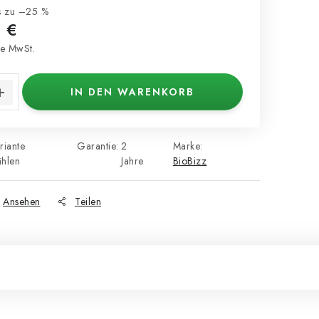
s zu –25 %
 €
e MwSt.
s:
IN DEN WARENKORB
riante
Garantie
:
2
Marke:
hlen
Jahre
BioBizz
Ansehen
Teilen