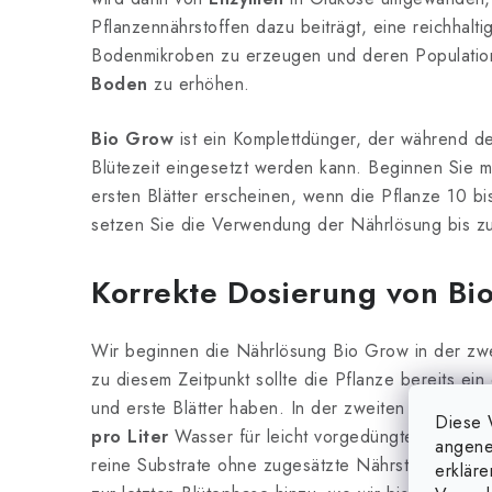
Pflanzennährstoffen dazu beiträgt, eine reichhalt
Bodenmikroben zu erzeugen und deren Populatio
Boden
zu erhöhen.
Bio Grow
ist ein Komplettdünger, der während 
Blütezeit eingesetzt werden kann. Beginnen Sie m
ersten Blätter erscheinen, wenn die Pflanze 10 bi
setzen Sie die Verwendung der Nährlösung bis zur
Korrekte Dosierung von Bi
Wir beginnen die Nährlösung Bio Grow in der zw
zu diesem Zeitpunkt sollte die Pflanze bereits ei
und erste Blätter haben. In der zweiten Woche mi
Diese 
pro Liter
Wasser für leicht vorgedüngte Substrat
angene
reine Substrate ohne zugesätzte Nährstoffe. Wir
erklär