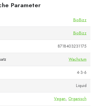
iche Parameter
BioBizz
BioBizz
8718403231175
satz
Wachstum
4-3-6
Liquid
Vegan
,
Organisch