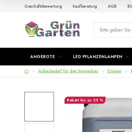
Zum
Geschäftsbewertung
Kaufberatung
AGB
Bl
Inhalt
springen
ANGEBOTE
LED PFLANZENLAMPEN
Startseite
Anbaubedarf für den heimanbau
Dünger
bis zu 25 %