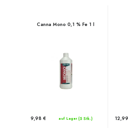
Canna Mono 0,1 % Fe 1 l
9,98 €
12,99
(5 Stk.)
auf Lager