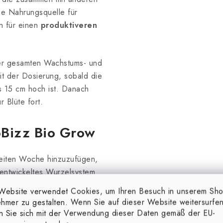
ige Nahrungsquelle für
n für einen
produktiveren
der gesamten Wachstums- und
it der Dosierung, sobald die
s 15 cm hoch ist. Danach
 Blüte fort.
oBizz Bio Grow
eiten Woche hinzuzufügen,
n entwickeltes Wurzelsystem
schen wir im Verhältnis
1ml
Website verwendet Cookies, um Ihren Besuch in unserem Sh
e, oder
2ml pro Liter
für
hmer zu gestalten. Wenn Sie auf dieser Website weitersurfen
 fügen regelmäßig Dünger bis
en Sie sich mit der Verwendung dieser Daten gemäß der EU-