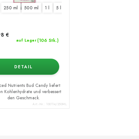
250 ml
500 ml
1 l
5 l
10 l
20 l
8 €
(106 Stk.)
auf Lager
DETAIL
ed Nutrients Bud Candy liefert
en Kohlenhydrate und verbessert
den Geschmack.
Art.-Nr.:
100114/250ML