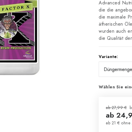
Advanced Nutrie
die die angebo
die maximale P
ätherischen Öle
wurden auch ent
die Qualität de
Variante:
Wählen Sie ein
ab 27,99 €
b
ab
24,
ab
21 €
ohne 
Verkaufsprei