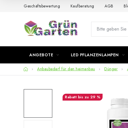
Zum
Geschäftsbewertung
Kaufberatung
AGB
Bl
Inhalt
springen
ANGEBOTE
LED PFLANZENLAMPEN
Startseite
Anbaubedarf für den heimanbau
Dünger
bis zu 29 %