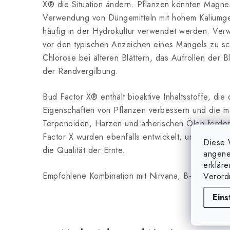
X® die Situation ändern. Pflanzen könnten Magne
Verwendung von Düngemitteln mit hohem Kaliumgeh
häufig in der Hydrokultur verwendet werden. Ver
vor den typischen Anzeichen eines Mangels zu sch
Chlorose bei älteren Blättern, das Aufrollen der B
der Randvergilbung.
Bud Factor X® enthält bioaktive Inhaltsstoffe, di
Eigenschaften von Pflanzen verbessern und die m
Terpenoiden, Harzen und ätherischen Ölen fördern
Factor X wurden ebenfalls entwickelt, um die Ertr
Diese 
die Qualität der Ernte.
angene
erklär
Empfohlene Kombination mit Nirvana, B-52, Rhino 
Verord
Eins