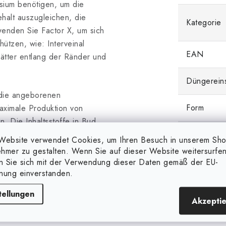
sium benötigen, um die
alt auszugleichen, die
Kategorie
wenden Sie Factor X, um sich
ützen, wie: Interveinal
EAN
lätter entlang der Ränder und
Düngerein
e die angeborenen
Form
aximale Produktion von
. Die Inhaltsstoffe in Bud
äge zu maximieren, nicht nur
Düngertyp
Website verwendet Cookies, um Ihren Besuch in unserem Sh
hmer zu gestalten. Wenn Sie auf dieser Website weitersurfen
en Sie sich mit der Verwendung dieser Daten gemäß der EU-
Skin.
nung einverstanden.
tellungen
Akzepti