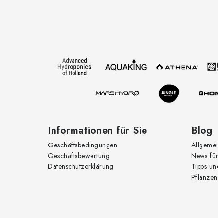
F
u
ß
z
e
i
l
e
Informationen für Sie
Blog
Geschäftsbedingungen
Allgemei
Geschäftsbewertung
News für
Datenschutzerklärung
Tipps un
Pflanzen