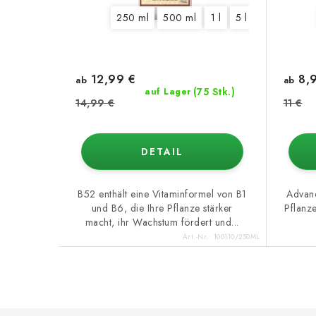
250 ml
500 ml
1 l
5 l
20 l
12,99 €
8,9
ab
ab
(75 Stk.)
auf Lager
14,99 €
11 €
DETAIL
B52 enthält eine Vitaminformel von B1
Advanc
und B6, die Ihre Pflanze stärker
Pflanz
macht, ihr Wachstum fördert und...
Art.-Nr.:
100110/250ML