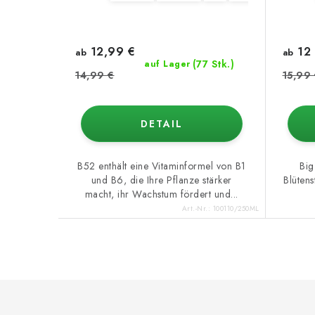
12,99 €
12 
ab
ab
(77 Stk.)
auf Lager
14,99 €
15,99
DETAIL
B52 enthält eine Vitaminformel von B1
Big
und B6, die Ihre Pflanze stärker
Blütens
macht, ihr Wachstum fördert und...
Art.-Nr.:
100110/250ML
F