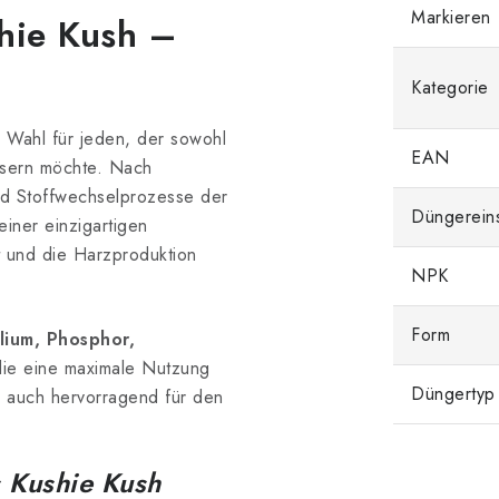
Markieren
hie Kush –
Kategorie
ge Wahl für jeden, der sowohl
EAN
essern möchte. Nach
nd Stoffwechselprozesse der
Düngerein
iner einzigartigen
t und die Harzproduktion
NPK
Form
ium, Phosphor,
die eine maximale Nutzung
Düngertyp
h auch hervorragend für den
s Kushie Kush