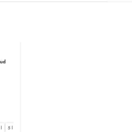
Bud
 l
5 l
10 l
20 l