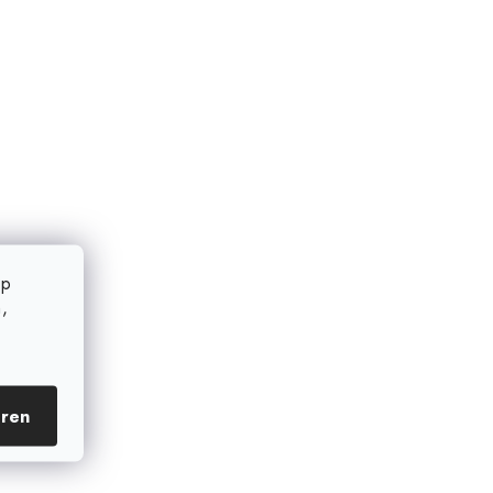
op
,
eren