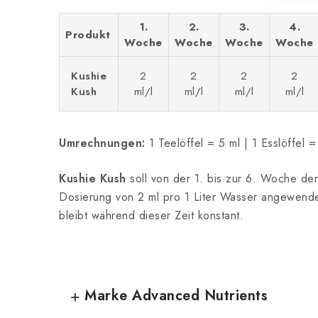
1.
2.
3.
4.
Produkt
Woche
Woche
Woche
Woche
Kushie
2
2
2
2
Kush
ml/l
ml/l
ml/l
ml/l
Umrechnungen:
1 Teelöffel = 5 ml | 1 Esslöffel =
Kushie Kush
soll von der 1. bis zur 6. Woche der
Dosierung von 2 ml pro 1 Liter Wasser angewend
bleibt während dieser Zeit konstant.
Marke Advanced Nutrients