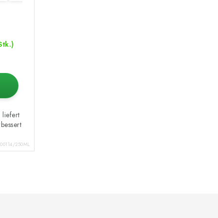
Stk.)
liefert
bessert
100114/250ML