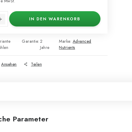
e MwSt.
s:
IN DEN WARENKORB
riante
Garantie
:
2
Marke:
Advanced
hlen
Jahre
Nutrients
Ansehen
Teilen
iche Parameter