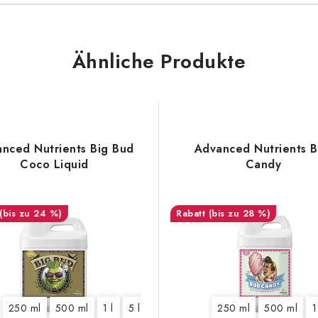
Ähnliche Produkte
nced Nutrients Big Bud
Advanced Nutrients 
Coco Liquid
Candy
(bis zu 24 %)
(bis zu 28 %)
250 ml
500 ml
1 l
5 l
10 l
20 l
250 ml
500 ml
1