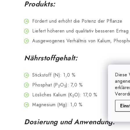
Produkts:
Fördert und erhöht die Potenz der Pflanze
Liefert höheren und qualitativ besseren Ertrag
Ausgewogenes Verhältnis von Kalium, Phosph
Nährstoffgehalt:
Diese 
Stickstoff (N): 1,0 %
angene
Phosphat (P
O
): 7,0 %
2
5
erklär
Verord
Lösliches Kalium (K
O): 17,0 %
2
Magnesium (Mg): 1,0 %
Eins
Dosierung und Anwendung: