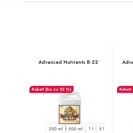
Advanced Nutrients B-52
Adva
(bis zu 25 %)
250 ml
500 ml
1 l
5 l
20 l