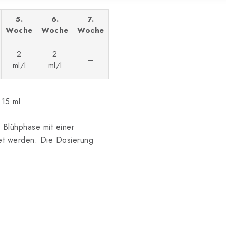
5.
6.
7.
Woche
Woche
Woche
2
2
–
ml/l
ml/l
 15 ml
 Blühphase mit einer
et werden. Die Dosierung