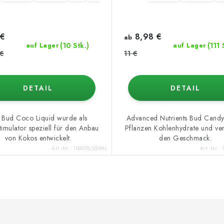
€
8,98 €
ab
(10 Stk.)
(111 
auf Lager
auf Lager
 €
11 €
DETAIL
DETAIL
 Bud Coco Liquid wurde als
Advanced Nutrients Bud Candy 
timulator speziell für den Anbau
Pflanzen Kohlenhydrate und ver
von Kokos entwickelt.
den Geschmack.
Art.-Nr.:
100078/250ML
Art.-Nr.: