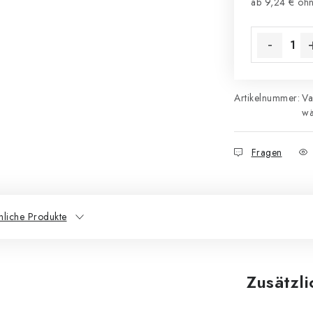
ab
9,24 €
ohn
Verkaufsprei
Artikelnummer:
Va
wä
Fragen
nliche Produkte
Zusätzl