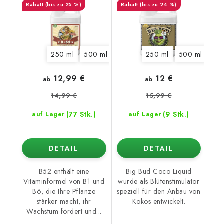
(bis zu 25 %)
(bis zu 24 %)
250 ml
500 ml
1 l
5 l
250 ml
20 l
500 ml
1 l
12,99 €
12 €
ab
ab
14,99 €
15,99 €
(77 Stk.)
(9 Stk.)
auf Lager
auf Lager
DETAIL
DETAIL
B52 enthält eine
Big Bud Coco Liquid
Vitaminformel von B1 und
wurde als Blütenstimulator
B6, die Ihre Pflanze
speziell für den Anbau von
stärker macht, ihr
Kokos entwickelt.
Wachstum fördert und...