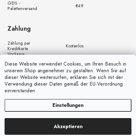
GEIS -
€49
Palettenversand
Zahlung
Zahlung per
Kostenlos
Kreditkarte
Vorkasse
Kostenlos
(Banküberweisung)
Diese Website verwendet Cookies, um Ihren Besuch in
Zahlung per PayPal
Kostenlos
unserem Shop angenehmer zu gestalten. Wenn Sie auf
Nachnahme
€4,00
dieser Website weitersurfen, erklären Sie sich mit der
Verwendung dieser Daten gemäß der EU-Verordnung
einverstanden.
Einstellungen
Copyright 2026
GrünGarten.de
. Alle Rechte vorbehalten.
Cookie-
Akzeptieren
Einstellungen ändern
Erstellt von Shoptet