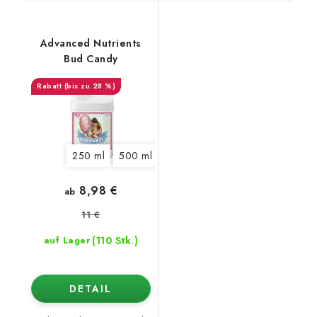
Advanced Nutrients
Bud Candy
(bis zu 28 %)
250 ml
500 ml
1 l
5 l
10 l
20 l
8,98 €
ab
11 €
(110 Stk.)
auf Lager
DETAIL