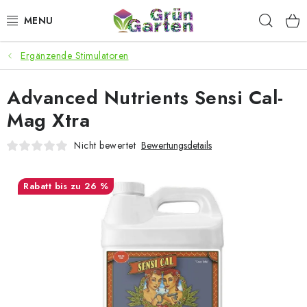
Zum
Such
Inhalt
springen
Ergänzende Stimulatoren
ANGEBOTE
Advanced Nutrients Sensi Cal-
LED PFLANZENLAMPEN
Mag Xtra
ANBAUBEDARF FÜR DEN HEIMANBAU
Nicht bewertet
Bewertungsdetails
AQUARISTIK
bis zu 26 %
MICROGREENS
SMARTER GARTEN
Geschäftsbewertung
Kaufberatung
AGB
Blog
Kontakt
Datenschutzerklärung
Impressum