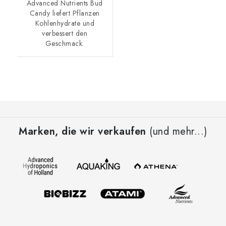
Advanced Nutrients Bud
Candy liefert Pflanzen
Kohlenhydrate und
verbessert den
Geschmack.
F
u
Marken, die wir verkaufen
(und mehr...)
ß
z
e
i
l
e