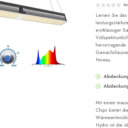
Ni
Lernen Sie da
leistungsstärks
erstklassiger 
Vollspektrumlic
hervorragende L
Gewächshäuser
Niveau.
Abdeckung
Abdeckung
Mit einem massi
Chips bietet di
Wärmeentwickl
Hydro ist die i