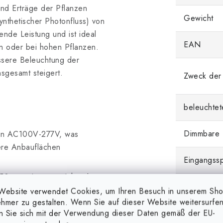
nd Erträge der Pflanzen
Gewicht
ynthetischer Photonfluss) von
nde Leistung und ist ideal
EAN
rn oder bei hohen Pflanzen.
ssere Beleuchtung der
nsgesamt steigert.
Zweck der
beleuchtet
Dimmbare
on AC100V-277V, was
ßere Anbauflächen
Eingangss
0 cm, eine ausreichende
Ersatz für
frühen Phase.
Website verwendet Cookies, um Ihren Besuch in unserem Sh
hmer zu gestalten. Wenn Sie auf dieser Website weitersurfen
ptimal für eine intensive
en Sie sich mit der Verwendung dieser Daten gemäß der EU-