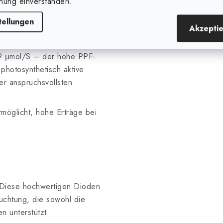
nung einverstanden.
/j – die Leuchte kann
tellungen
cht für die Photosynthese
Akzepti
nz führt.
 μmol/S – der hohe PPF-
photosynthetisch aktive
er anspruchsvollsten
rmöglicht, hohe Erträge bei
Diese hochwertigen Dioden
uchtung, die sowohl die
n unterstützt.