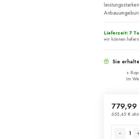
leistungsstarke
Anbauumgebung
Lieferzeit: 7 T
Sie erhalt
+ Rop
Im We
779,99
655,45 € ohn
Verkaufsprei