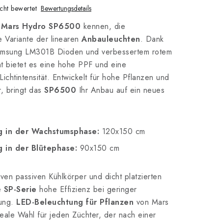
cht bewertet
Bewertungsdetails
s
Mars Hydro SP6500
kennen, die
te Variante der linearen
Anbauleuchten
. Dank
Samsung LM301B Dioden und verbessertem rotem
ht bietet es eine hohe PPF und eine
ichtintensität. Entwickelt für hohe Pflanzen und
, bringt das
SP6500
Ihr Anbau auf ein neues
 in der Wachstumsphase:
120x150 cm
 in der Blütephase:
90x150 cm
ven passiven Kühlkörper und dicht platzierten
e
SP-Serie
hohe Effizienz bei geringer
ung.
LED-Beleuchtung für Pflanzen
von Mars
deale Wahl für jeden Züchter, der nach einer