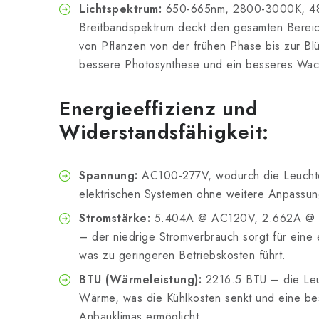
Lichtspektrum:
650-665nm, 2800-3000K, 4
Breitbandspektrum deckt den gesamten Bereic
von Pflanzen von der frühen Phase bis zur Blü
bessere Photosynthese und ein besseres Wach
Energieeffizienz und
Widerstandsfähigkeit:
Spannung:
AC100-277V, wodurch die Leuchte
elektrischen Systemen ohne weitere Anpassu
Stromstärke:
5.404A @ AC120V, 2.662A @ 
– der niedrige Stromverbrauch sorgt für eine 
was zu geringeren Betriebskosten führt.
BTU (Wärmeleistung):
2216.5 BTU – die Leu
Wärme, was die Kühlkosten senkt und eine b
Anbauklimas ermöglicht.