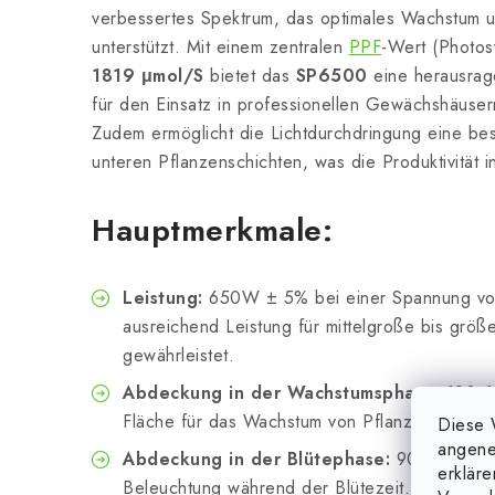
verbessertes Spektrum, das optimales Wachstum u
unterstützt. Mit einem zentralen
PPF
-Wert (Photos
1819 μmol/S
bietet das
SP6500
eine herausrage
für den Einsatz in professionellen Gewächshäuse
Zudem ermöglicht die Lichtdurchdringung eine be
unteren Pflanzenschichten, was die Produktivität i
Hauptmerkmale:
Leistung:
650W ± 5% bei einer Spannung v
ausreichend Leistung für mittelgroße bis grö
gewährleistet.
Abdeckung in der Wachstumsphase:
120x15
Fläche für das Wachstum von Pflanzen in der 
Diese 
angene
Abdeckung in der Blütephase:
90x150 cm, o
erklär
Beleuchtung während der Blütezeit.