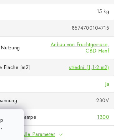
15 kg
8574700104715
Anbau von Fruchtgemüse
,
 Nutzung
CBD Hanf
e Fläche [m2]
střední (1,1-2 m2)
Ja
pannung
230V
 Entladungslampe
1300
op
,
Alle Parameter