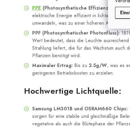
Verord
PPE
(Photosynthetische Effizienz):
2.8 μmol
Eins
elektrische Energie effizient in lichtaktives Li
umwandeln, was zu einer höheren Anbaueffizie
PPF (Photosynthetischer Photonfluss):
1819
Wert bedeutet, dass die Leuchte ausreichend 
Strahlung liefert, die für das Wachstum auch d
Pflanzen benötigt wird.
Maximaler Ertrag:
Bis zu
2.5g/W
, was es e
geringeren Betriebskosten zu erzielen.
Hochwertige Lichtquelle:
Samsung LM301B und OSRAM660 Chips:
sorgen für eine stabile und gleichmäßige Bele
vegetative als auch die Blütephase der Pflanze