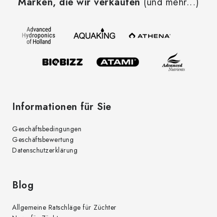
Marken, die wir verkaufen
(und mehr...)
ß
z
e
i
l
e
Informationen für Sie
Geschäftsbedingungen
Geschäftsbewertung
Datenschutzerklärung
Blog
Allgemeine Ratschläge für Züchter