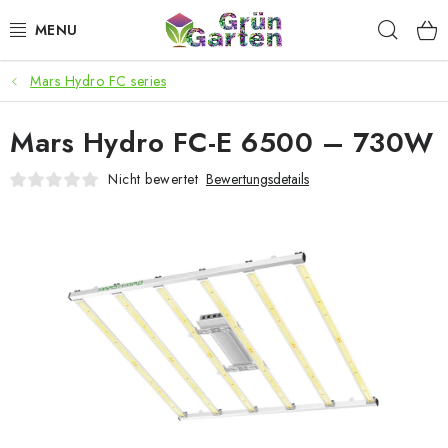
Zum
Such
Inhalt
springen
Mars Hydro FC series
ANGEBOTE
Mars Hydro FC-E 6500 – 730W
LED PFLANZENLAMPEN
Nicht bewertet
Bewertungsdetails
ANBAUBEDARF FÜR DEN HEIMANBAU
AQUARISTIK
MICROGREENS
SMARTER GARTEN
Geschäftsbewertung
Kaufberatung
AGB
Blog
Kontakt
Datenschutzerklärung
Impressum