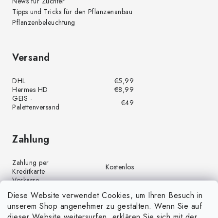
News für Züchter
Tipps und Tricks für den Pflanzenanbau
Pflanzenbeleuchtung
Versand
DHL
€5,99
Hermes HD
€8,99
GEIS -
€49
Palettenversand
Zahlung
Zahlung per
Kostenlos
Kreditkarte
Vorkasse
Kostenlos
(Banküberweisung)
Diese Website verwendet Cookies, um Ihren Besuch in
Zahlung per PayPal
Kostenlos
unserem Shop angenehmer zu gestalten. Wenn Sie auf
Nachnahme
€4,00
dieser Website weitersurfen, erklären Sie sich mit der