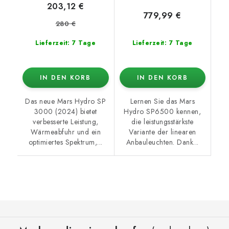
203,12 €
779,99 €
280 €
Lieferzeit: 7 Tage
Lieferzeit: 7 Tage
IN DEN KORB
IN DEN KORB
Das neue Mars Hydro SP
Lernen Sie das Mars
3000 (2024) bietet
Hydro SP6500 kennen,
verbesserte Leistung,
die leistungsstärkste
Wärmeabfuhr und ein
Variante der linearen
optimiertes Spektrum,...
Anbauleuchten. Dank...
F
u