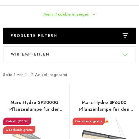
Mehr Produkte anzeigen
PRODUKTE FILTERN
L
P
WIR EMPFEHLEN
i
r
s
o
t
d
Seite
1
von
1
-
2
Artikel insgesamt
e
u
d
k
e
t
Mars Hydro SP3000G
Mars Hydro SP6500
r
s
Pflanzenlampe für den
Pflanzenlampe für den
Anbau
Anbau
P
o
(27 %)
Geschenk gratis
r
r
Geschenk gratis
o
t