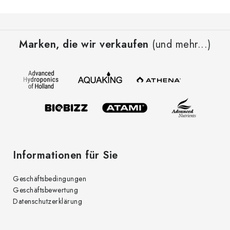
F
u
Marken, die wir verkaufen
(und mehr...)
ß
z
e
i
l
e
Informationen für Sie
Geschäftsbedingungen
Geschäftsbewertung
Datenschutzerklärung