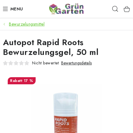
Zum
Such
Inhalt
springen
Bewurzelungsmittel
ANGEBOTE
Autopot Rapid Roots
LED PFLANZENLAMPEN
Bewurzelungsgel, 50 ml
ANBAUBEDARF FÜR DEN HEIMANBAU
Nicht bewertet
Bewertungsdetails
AQUARISTIK
17 %
MICROGREENS
SMARTER GARTEN
Geschäftsbewertung
Kaufberatung
AGB
Blog
Kontakt
Datenschutzerklärung
Impressum