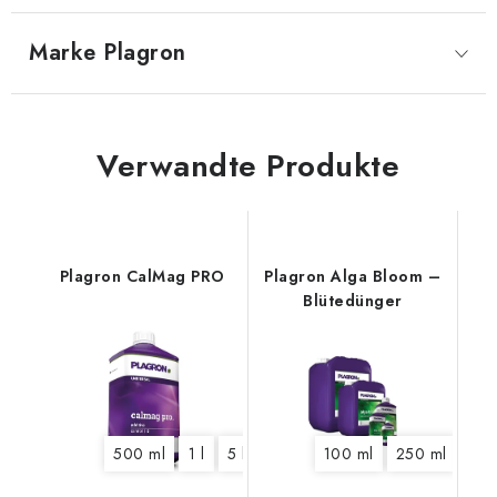
Marke
 Plagron
Verwandte Produkte
Plagron CalMag PRO
Plagron Alga Bloom –
Blütedünger
500 ml
1 l
5 l
10 l
20 l
100 ml
250 ml
500