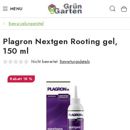
Zum
Such
Inhalt
springen
Bewurzelungsmittel
ANGEBOTE
Plagron Nextgen Rooting gel,
LED PFLANZENLAMPEN
150 ml
ANBAUBEDARF FÜR DEN HEIMANBAU
Nicht bewertet
Bewertungsdetails
AQUARISTIK
18 %
MICROGREENS
SMARTER GARTEN
Geschäftsbewertung
Kaufberatung
AGB
Blog
Kontakt
Datenschutzerklärung
Impressum