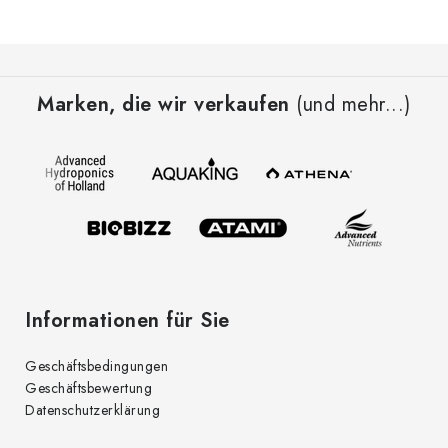
F
u
Marken, die wir verkaufen
(und mehr...)
ß
z
e
i
l
e
Informationen für Sie
Geschäftsbedingungen
Geschäftsbewertung
Datenschutzerklärung