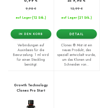
9,98 €
6,99 €
ab
9,98 €
12,99 €
(12 Stk.)
(21 Stk.)
auf Lager
auf Lager
DETAIL
IN DEN KORB
Verbindungen auf
Clonex ® Mist ist ein
Auxinbasis für die
neues Produkt, das
Bewurzelung. 1 ml wird
speziell entwickelt wurde,
für einen Steckling
um das Klonen und
benötigt.
Schneiden von...
Growth Technology
Clonex Pro Start