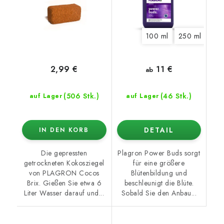
100 ml
250 ml
500
11 €
2,99 €
ab
(506 Stk.)
(46 Stk.)
auf Lager
auf Lager
DETAIL
IN DEN KORB
Die gepressten
Plagron Power Buds sorgt
getrockneten Kokosziegel
für eine größere
von PLAGRON Cocos
Blütenbildung und
Brix. Gießen Sie etwa 6
beschleunigt die Blüte.
Liter Wasser darauf und...
Sobald Sie den Anbau...