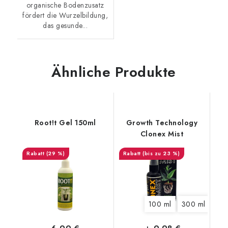
organische Bodenzusatz
fördert die Wurzelbildung,
das gesunde...
Ähnliche Produkte
Root!t Gel 150ml
Growth Technology
Clonex Mist
(29 %)
(bis zu 23 %)
100 ml
300 ml
750