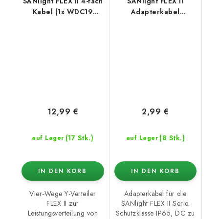
SANlight FLEX II 4-fach
SANlight FLEX II
Kabel (1x WDC19
Adapterkabel
Stecker / 4x WDC19
WDC19/DC
Buchse)
12,99 €
2,99 €
(17 Stk.)
(8 Stk.)
auf Lager
auf Lager
IN DEN KORB
IN DEN KORB
Vier-Wege Y-Verteiler
Adapterkabel für die
FLEX II zur
SANlight FLEX II Serie.
Leistungsverteilung von
Schutzklasse IP65, DC zu