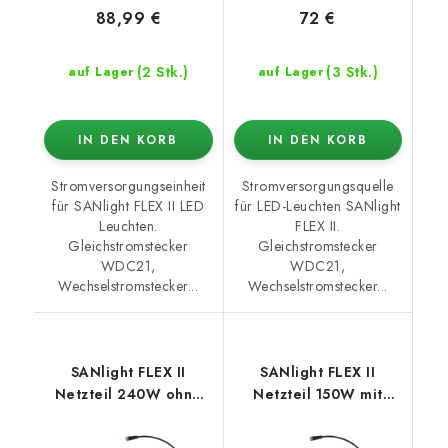
88,99 €
72 €
(2 Stk.)
(3 Stk.)
auf Lager
auf Lager
IN DEN KORB
IN DEN KORB
Stromversorgungseinheit
Stromversorgungsquelle
für SANlight FLEX II LED
für LED-Leuchten SANlight
Leuchten.
FLEX II.
Gleichstromstecker
Gleichstromstecker
WDC21,
WDC21,
Wechselstromstecker...
Wechselstromstecker...
SANlight FLEX II
SANlight FLEX II
Netzteil 240W ohne
Netzteil 150W mit
AC-Anschluss
Wieland-Anschluss