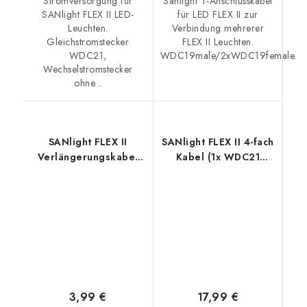
Stromversorgung für
Sanlight T-Anschlusskabel
SANlight FLEX II LED-
für LED FLEX II zur
Leuchten.
Verbindung mehrerer
Gleichstromstecker
FLEX II Leuchten.
WDC21,
WDC19male/2xWDC19female.
Wechselstromstecker
ohne...
SANlight FLEX II
SANlight FLEX II 4-fach
Verlängerungskabel
Kabel (1x WDC21
1,5 m (1x WDC19
Stecker / 4x WDC19
Stecker / 1x WDC19
Buchse)
Buchse)
3,99 €
17,99 €