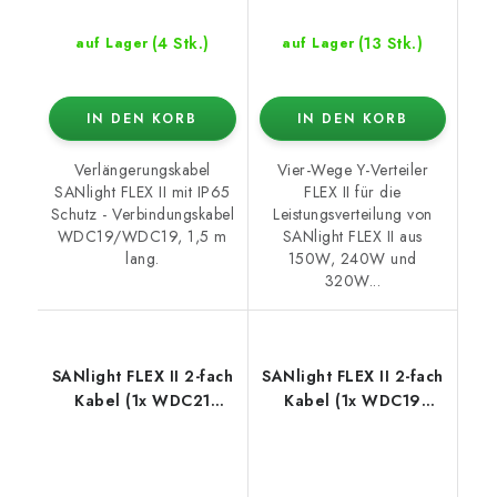
(4 Stk.)
(13 Stk.)
auf Lager
auf Lager
IN DEN KORB
IN DEN KORB
Verlängerungskabel
Vier-Wege Y-Verteiler
SANlight FLEX II mit IP65
FLEX II für die
Schutz - Verbindungskabel
Leistungsverteilung von
WDC19/WDC19, 1,5 m
SANlight FLEX II aus
lang.
150W, 240W und
320W...
SANlight FLEX II 2-fach
SANlight FLEX II 2-fach
Kabel (1x WDC21
Kabel (1x WDC19
Stecker / 2x WDC19
Stecker / 2x WDC19
Buchse)
Buchse)