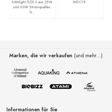
SANlight FLEX II aus 25W
WDC19.
und 60W Stromquellen.
1x...
F
u
Marken, die wir verkaufen
(und mehr...)
ß
z
e
i
l
e
Informationen für Sie