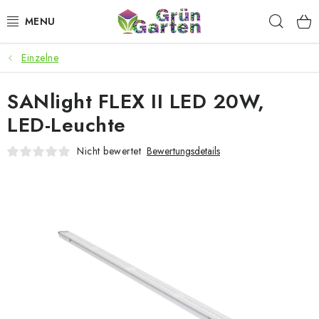
Zum
Such
Inhalt
springen
Einzelne
ANGEBOTE
SANlight FLEX II LED 20W,
LED PFLANZENLAMPEN
LED-Leuchte
ANBAUBEDARF FÜR DEN HEIMANBAU
Nicht bewertet
Bewertungsdetails
AQUARISTIK
MICROGREENS
SMARTER GARTEN
Geschäftsbewertung
Kaufberatung
AGB
Blog
Kontakt
Datenschutzerklärung
Impressum