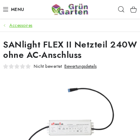
Zum
Such
Inhalt
springen
Accessoires
ANGEBOTE
SANlight FLEX II Netzteil 240W
LED PFLANZENLAMPEN
ohne AC-Anschluss
ANBAUBEDARF FÜR DEN HEIMANBAU
Nicht bewertet
Bewertungsdetails
AQUARISTIK
MICROGREENS
SMARTER GARTEN
Geschäftsbewertung
Kaufberatung
AGB
Blog
Kontakt
Datenschutzerklärung
Impressum