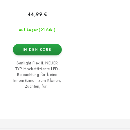
44,99 €
(21 Stk.)
auf Lager
IN DEN KORB
Sanlight Flex II. NEUER
TYP Hocheffiziente LED-
Beleuchtung für kleine
Innenräume - zum Klonen,
Züchten, für...
F