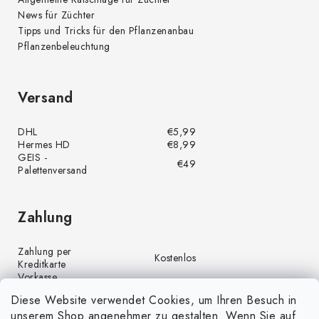
News für Züchter
Tipps und Tricks für den Pflanzenanbau
Pflanzenbeleuchtung
Versand
DHL
€5,99
Hermes HD
€8,99
GEIS -
€49
Palettenversand
Zahlung
Zahlung per
Kostenlos
Kreditkarte
Vorkasse
Kostenlos
(Banküberweisung)
Diese Website verwendet Cookies, um Ihren Besuch in
Zahlung per PayPal
Kostenlos
unserem Shop angenehmer zu gestalten. Wenn Sie auf
Nachnahme
€4,00