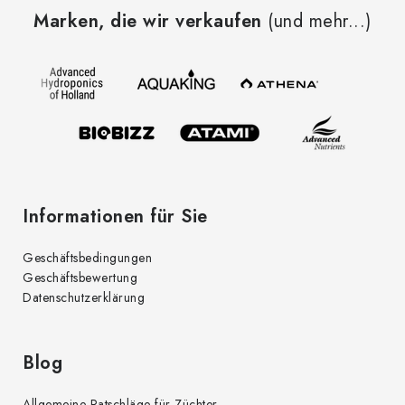
u
Marken, die wir verkaufen
(und mehr...)
ß
z
e
i
l
e
Informationen für Sie
Geschäftsbedingungen
Geschäftsbewertung
Datenschutzerklärung
Blog
Allgemeine Ratschläge für Züchter