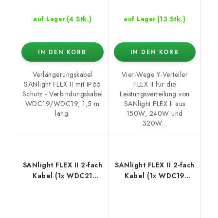
(4 Stk.)
(13 Stk.)
auf Lager
auf Lager
IN DEN KORB
IN DEN KORB
Verlängerungskabel
Vier-Wege Y-Verteiler
SANlight FLEX II mit IP65
FLEX II für die
Schutz - Verbindungskabel
Leistungsverteilung von
WDC19/WDC19, 1,5 m
SANlight FLEX II aus
lang.
150W, 240W und
320W...
SANlight FLEX II 2-fach
SANlight FLEX II 2-fach
Kabel (1x WDC21
Kabel (1x WDC19
Stecker / 2x WDC19
Stecker / 2x WDC19
Buchse)
Buchse)