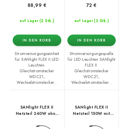
88,99 €
72 €
(2 Stk.)
(3 Stk.)
auf Lager
auf Lager
IN DEN KORB
IN DEN KORB
Stromversorgungseinheit
Stromversorgungsquelle
für SANlight FLEX II LED
für LED-Leuchten SANlight
Leuchten.
FLEX II.
Gleichstromstecker
Gleichstromstecker
WDC21,
WDC21,
Wechselstromstecker...
Wechselstromstecker...
SANlight FLEX II
SANlight FLEX II
Netzteil 240W ohne
Netzteil 150W mit
AC-Anschluss
Wieland-Anschluss