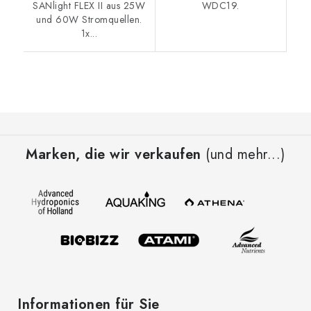
SANlight FLEX II aus 25W
WDC19.
und 60W Stromquellen.
1x...
F
u
Marken, die wir verkaufen
(und mehr...)
ß
z
e
i
l
e
Informationen für Sie