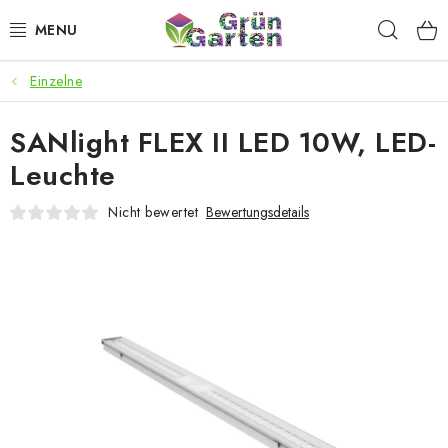
Zum
Such
Inhalt
springen
Einzelne
ANGEBOTE
SANlight FLEX II LED 10W, LED-
LED PFLANZENLAMPEN
Leuchte
ANBAUBEDARF FÜR DEN HEIMANBAU
Nicht bewertet
Bewertungsdetails
AQUARISTIK
MICROGREENS
SMARTER GARTEN
Geschäftsbewertung
Kaufberatung
AGB
Blog
Kontakt
Datenschutzerklärung
Impressum