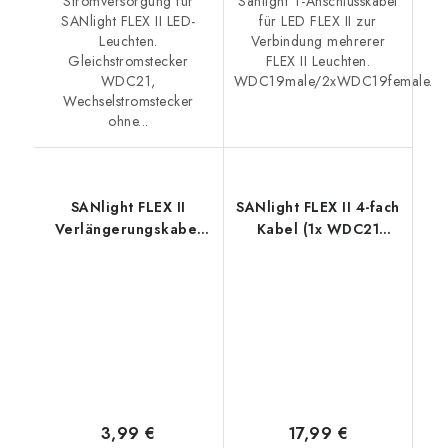
Stromversorgung für
Sanlight T-Anschlusskabel
SANlight FLEX II LED-
für LED FLEX II zur
Leuchten.
Verbindung mehrerer
Gleichstromstecker
FLEX II Leuchten.
WDC21,
WDC19male/2xWDC19female.
Wechselstromstecker
ohne...
SANlight FLEX II
SANlight FLEX II 4-fach
Verlängerungskabel
Kabel (1x WDC21
1,5 m (1x WDC19
Stecker / 4x WDC19
Stecker / 1x WDC19
Buchse)
Buchse)
3,99 €
17,99 €