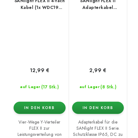
SANlight FLEX II 4-fach
SANlight FLEX II
Kabel (1x WDC19
Adapterkabel
Stecker / 4x WDC19
WDC19/DC
Buchse)
12,99 €
2,99 €
(17 Stk.)
(8 Stk.)
auf Lager
auf Lager
IN DEN KORB
IN DEN KORB
Vier-Wege Y-Verteiler
Adapterkabel für die
FLEX II zur
SANlight FLEX II Serie.
Leistungsverteilung von
Schutzklasse IP65, DC zu