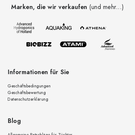
u
Marken, die wir verkaufen
(und mehr...)
ß
z
e
i
l
e
Informationen für Sie
Geschäftsbedingungen
Geschäftsbewertung
Datenschutzerklärung
Blog
Allgemeine Ratschläge für Züchter