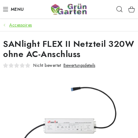
Zum
Such
Inhalt
springen
Accessoires
ANGEBOTE
SANlight FLEX II Netzteil 320W
LED PFLANZENLAMPEN
ohne AC-Anschluss
ANBAUBEDARF FÜR DEN HEIMANBAU
Nicht bewertet
Bewertungsdetails
AQUARISTIK
MICROGREENS
SMARTER GARTEN
Geschäftsbewertung
Kaufberatung
AGB
Blog
Kontakt
Datenschutzerklärung
Impressum