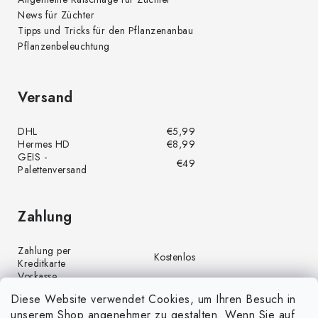
News für Züchter
Tipps und Tricks für den Pflanzenanbau
Pflanzenbeleuchtung
Versand
DHL
€5,99
Hermes HD
€8,99
GEIS -
€49
Palettenversand
Zahlung
Zahlung per
Kostenlos
Kreditkarte
Vorkasse
Kostenlos
(Banküberweisung)
Diese Website verwendet Cookies, um Ihren Besuch in
Zahlung per PayPal
Kostenlos
unserem Shop angenehmer zu gestalten. Wenn Sie auf
Nachnahme
€4,00