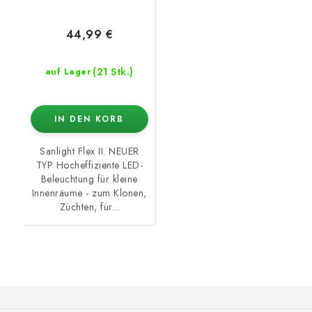
44,99 €
(21 Stk.)
auf Lager
IN DEN KORB
Sanlight Flex II. NEUER
TYP Hocheffiziente LED-
Beleuchtung für kleine
Innenräume - zum Klonen,
Züchten, für...
F