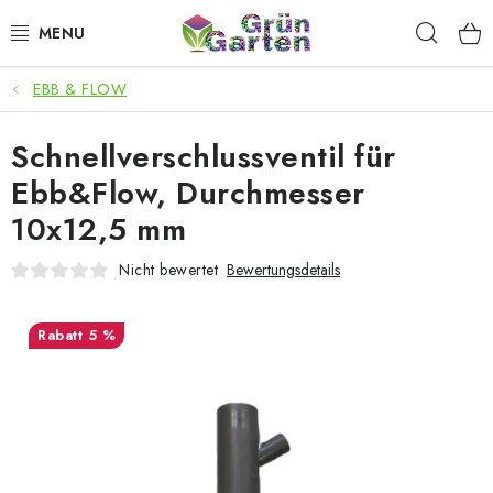
Zum
Such
Inhalt
springen
EBB & FLOW
ANGEBOTE
Schnellverschlussventil für
LED PFLANZENLAMPEN
Ebb&Flow, Durchmesser
ANBAUBEDARF FÜR DEN HEIMANBAU
10x12,5 mm
AQUARISTIK
Nicht bewertet
Bewertungsdetails
MICROGREENS
5 %
SMARTER GARTEN
Geschäftsbewertung
Kaufberatung
AGB
Blog
Kontakt
Datenschutzerklärung
Impressum