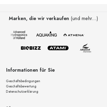
F
u
Marken, die wir verkaufen
(und mehr...)
ß
z
e
i
l
e
Informationen für Sie
Geschäftsbedingungen
Geschäftsbewertung
Datenschutzerklärung