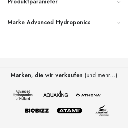
Produktparameter
Marke
 Advanced Hydroponics
F
u
Marken, die wir verkaufen
(und mehr...)
ß
z
e
i
l
e