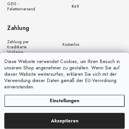
GEIS -
€49
Palettenversand
Zahlung
Zahlung per
Kostenlos
Kreditkarte
Vorkasse
Kostenlos
(Banküberweisung)
Diese Website verwendet Cookies, um Ihren Besuch in
Zahlung per PayPal
Kostenlos
unserem Shop angenehmer zu gestalten. Wenn Sie auf
Nachnahme
€4,00
dieser Website weitersurfen, erklären Sie sich mit der
Verwendung dieser Daten gemäß der EU-Verordnung
einverstanden.
Einstellungen
Copyright 2026
GrünGarten.de
. Alle Rechte vorbehalten.
Cookie-
Akzeptieren
Einstellungen ändern
Erstellt von Shoptet