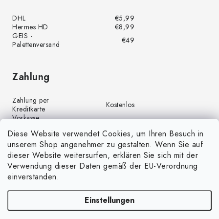
DHL
€5,99
Hermes HD
€8,99
GEIS -
€49
Palettenversand
Zahlung
Zahlung per
Kostenlos
Kreditkarte
Vorkasse
Kostenlos
(Banküberweisung)
Diese Website verwendet Cookies, um Ihren Besuch in
Zahlung per PayPal
Kostenlos
unserem Shop angenehmer zu gestalten. Wenn Sie auf
Nachnahme
€4,00
dieser Website weitersurfen, erklären Sie sich mit der
Verwendung dieser Daten gemäß der EU-Verordnung
einverstanden.
Einstellungen