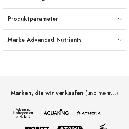
Produktparameter
Marke
 Advanced Nutrients
F
u
Marken, die wir verkaufen
(und mehr...)
ß
z
e
i
l