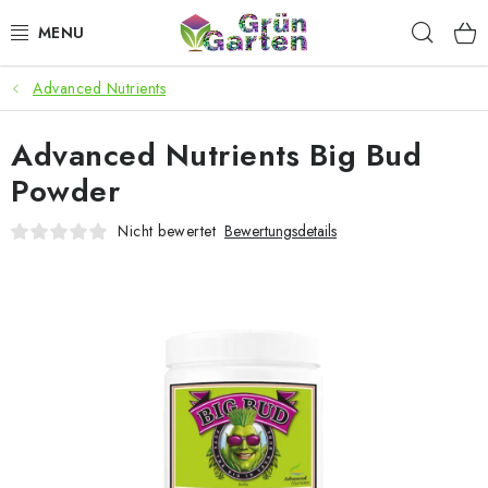
Zum
Such
Inhalt
springen
Advanced Nutrients
ANGEBOTE
Advanced Nutrients Big Bud
LED PFLANZENLAMPEN
Powder
ANBAUBEDARF FÜR DEN HEIMANBAU
Nicht bewertet
Bewertungsdetails
AQUARISTIK
MICROGREENS
SMARTER GARTEN
Geschäftsbewertung
Kaufberatung
AGB
Blog
Kontakt
Datenschutzerklärung
Impressum