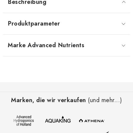
Beschreibung
Produktparameter
Marke
 Advanced Nutrients
F
u
Marken, die wir verkaufen
(und mehr...)
ß
z
e
i