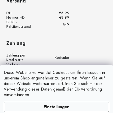
Versand
DHL
€5,99
Hermes HD
€8,99
GEIS -
€49
Palettenversand
Zahlung
Zahlung per
Kostenlos
Kreditkarte
Vorkasse
Kostenlos
(Banküberweisung)
Diese Website verwendet Cookies, um Ihren Besuch in
Zahlung per PayPal
Kostenlos
unserem Shop angenehmer zu gestalten. Wenn Sie auf
Nachnahme
€4,00
dieser Website weitersurfen, erklären Sie sich mit der
Verwendung dieser Daten gemäß der EU-Verordnung
einverstanden.
Einstellungen