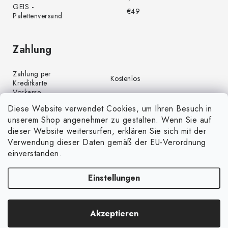
GEIS -
€49
Palettenversand
Zahlung
Zahlung per
Kostenlos
Kreditkarte
Vorkasse
Kostenlos
(Banküberweisung)
Diese Website verwendet Cookies, um Ihren Besuch in
Zahlung per PayPal
Kostenlos
unserem Shop angenehmer zu gestalten. Wenn Sie auf
Nachnahme
€4,00
dieser Website weitersurfen, erklären Sie sich mit der
Verwendung dieser Daten gemäß der EU-Verordnung
einverstanden.
Einstellungen
Copyright 2026
GrünGarten.de
. Alle Rechte vorbehalten.
Cookie-
Akzeptieren
Einstellungen ändern
Erstellt von Shoptet