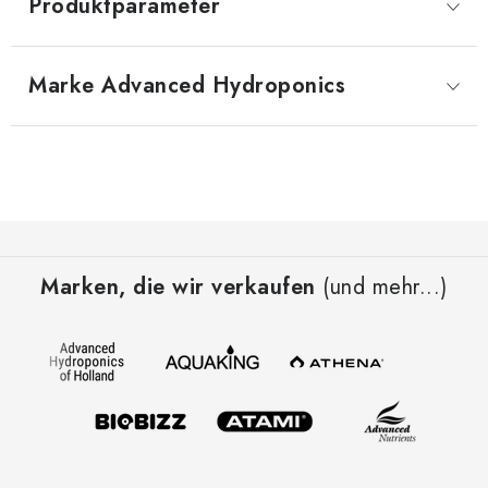
Produktparameter
Marke
 Advanced Hydroponics
F
u
Marken, die wir verkaufen
(und mehr...)
ß
z
e
i
l
e