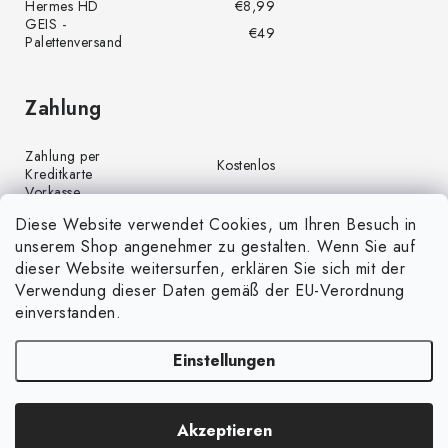
Hermes HD
€8,99
GEIS -
€49
Palettenversand
Zahlung
Zahlung per
Kostenlos
Kreditkarte
Vorkasse
Kostenlos
(Banküberweisung)
Diese Website verwendet Cookies, um Ihren Besuch in
Zahlung per PayPal
Kostenlos
unserem Shop angenehmer zu gestalten. Wenn Sie auf
Nachnahme
€4,00
dieser Website weitersurfen, erklären Sie sich mit der
Verwendung dieser Daten gemäß der EU-Verordnung
einverstanden.
Einstellungen
Copyright 2026
GrünGarten.de
. Alle Rechte vorbehalten.
Cookie-
Akzeptieren
Einstellungen ändern