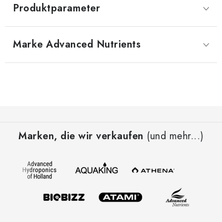
Produktparameter
Marke
 Advanced Nutrients
F
u
Marken, die wir verkaufen
(und mehr...)
ß
z
e
i
l
e