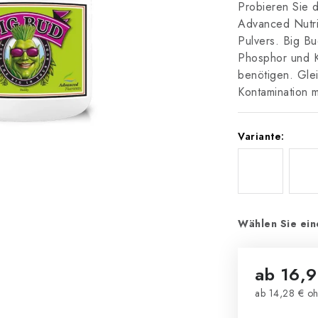
Probieren Sie d
Advanced Nutrie
Pulvers. Big B
Phosphor und Ka
benötigen. Glei
Kontamination 
Variante:
Wählen Sie ein
ab
16,9
ab
14,28 €
oh
Verkaufsprei