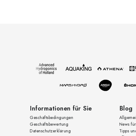
F
u
ß
z
e
i
l
e
Informationen für Sie
Blog
Geschäftsbedingungen
Allgemei
Geschäftsbewertung
News für
Datenschutzerklärung
Tipps un