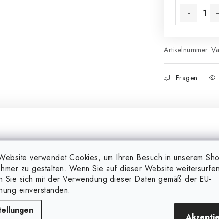
Artikelnummer:
Va
Fragen
Website verwendet Cookies, um Ihren Besuch in unserem Sh
Zusätzl
hmer zu gestalten. Wenn Sie auf dieser Website weitersurfen
en Sie sich mit der Verwendung dieser Daten gemäß der EU-
nung einverstanden.
Markieren
eibers von Advanced Nutrients
tellungen
ud® Powder enthält die
Akzepti