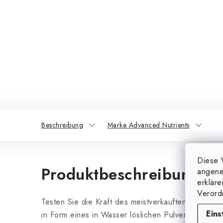
Beschreibung
Marke Advanced Nutrients
Diese 
Produktbeschreibung
angene
erklär
Verord
Testen Sie die Kraft des meistverkauften Blütentr
Eins
in Form eines in Wasser löslichen Pulvers. Big B