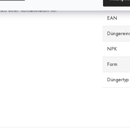
nzen für größere und vollere
Kategorie
siko einer Kontamination mit
EAN
Düngerein
NPK
Form
Düngertyp