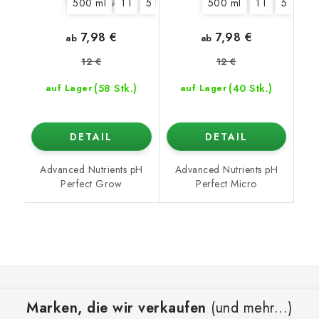
500 ml
1 l
5 l
10 l
20 l
500 ml
1 l
5 l
10
7,98 €
7,98 €
ab
ab
12 €
12 €
(58 Stk.)
(40 Stk.)
auf Lager
auf Lager
DETAIL
DETAIL
Advanced Nutrients pH
Advanced Nutrients pH
Perfect Grow
Perfect Micro
F
u
Marken, die wir verkaufen
(und mehr...)
ß