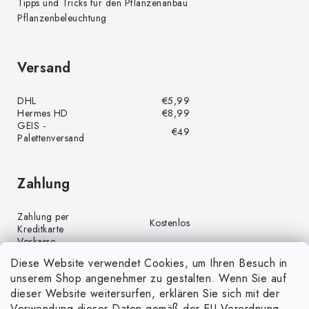
Tipps und Tricks für den Pflanzenanbau
Pflanzenbeleuchtung
Versand
DHL
€5,99
Hermes HD
€8,99
GEIS -
€49
Palettenversand
Zahlung
Zahlung per
Kostenlos
Kreditkarte
Vorkasse
Kostenlos
(Banküberweisung)
Diese Website verwendet Cookies, um Ihren Besuch in
Zahlung per PayPal
Kostenlos
unserem Shop angenehmer zu gestalten. Wenn Sie auf
Nachnahme
€4,00
dieser Website weitersurfen, erklären Sie sich mit der
Verwendung dieser Daten gemäß der EU-Verordnung