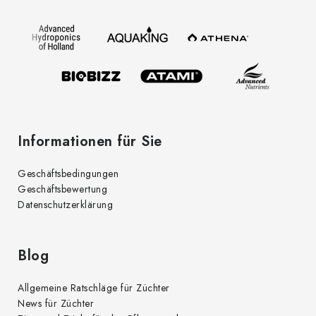
z
e
i
l
e
Informationen für Sie
Geschäftsbedingungen
Geschäftsbewertung
Datenschutzerklärung
Blog
Allgemeine Ratschläge für Züchter
News für Züchter