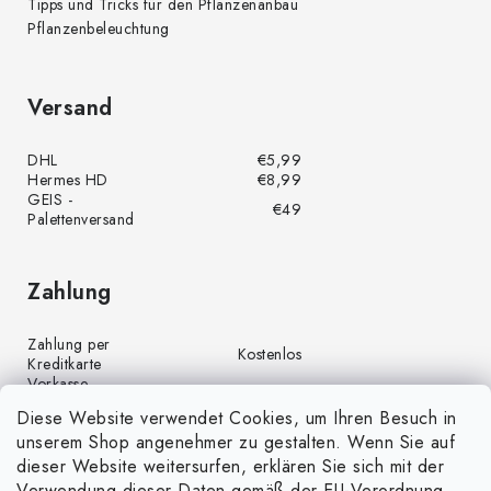
Tipps und Tricks für den Pflanzenanbau
Pflanzenbeleuchtung
Versand
DHL
€5,99
Hermes HD
€8,99
GEIS -
€49
Palettenversand
Zahlung
Zahlung per
Kostenlos
Kreditkarte
Vorkasse
Kostenlos
(Banküberweisung)
Diese Website verwendet Cookies, um Ihren Besuch in
Zahlung per PayPal
Kostenlos
unserem Shop angenehmer zu gestalten. Wenn Sie auf
Nachnahme
€4,00
dieser Website weitersurfen, erklären Sie sich mit der
Verwendung dieser Daten gemäß der EU-Verordnung