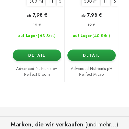
500 ml
1 l
5 l
10 l
20 l
500 ml
1 l
5 l
10
7,98 €
7,98 €
ab
ab
12 €
12 €
(63 Stk.)
(40 Stk.)
auf Lager
auf Lager
DETAIL
DETAIL
Advanced Nutrients pH
Advanced Nutrients pH
Perfect Bloom
Perfect Micro
F
u
Marken, die wir verkaufen
(und mehr...)
ß