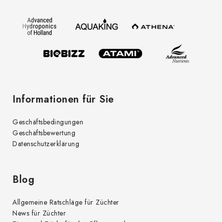
z
e
i
l
e
Informationen für Sie
Geschäftsbedingungen
Geschäftsbewertung
Datenschutzerklärung
Blog
Allgemeine Ratschläge für Züchter
News für Züchter