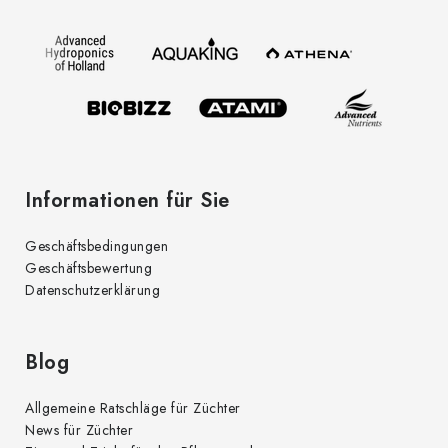
z
e
i
l
e
Informationen für Sie
Geschäftsbedingungen
Geschäftsbewertung
Datenschutzerklärung
Blog
Allgemeine Ratschläge für Züchter
News für Züchter