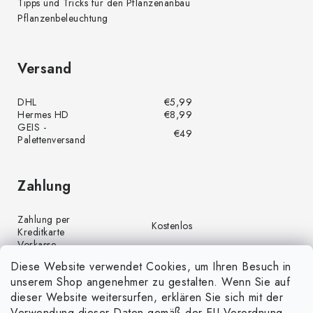
Tipps und Tricks für den Pflanzenanbau
Pflanzenbeleuchtung
Versand
DHL
€5,99
Hermes HD
€8,99
GEIS -
€49
Palettenversand
Zahlung
Zahlung per
Kostenlos
Kreditkarte
Vorkasse
Kostenlos
(Banküberweisung)
Diese Website verwendet Cookies, um Ihren Besuch in
Zahlung per PayPal
Kostenlos
unserem Shop angenehmer zu gestalten. Wenn Sie auf
Nachnahme
€4,00
dieser Website weitersurfen, erklären Sie sich mit der
Verwendung dieser Daten gemäß der EU-Verordnung