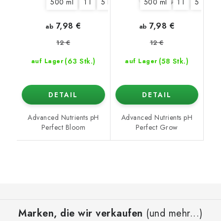
500 ml
1 l
5 l
10 l
20 l
500 ml
1 l
5 l
10
7,98 €
7,98 €
ab
ab
12 €
12 €
(63 Stk.)
(58 Stk.)
auf Lager
auf Lager
DETAIL
DETAIL
Advanced Nutrients pH
Advanced Nutrients pH
Perfect Bloom
Perfect Grow
F
u
Marken, die wir verkaufen
(und mehr...)
ß