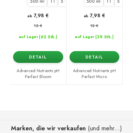
500 ml
1 l
5 l
10 l
20 l
500 ml
1 l
5 l
10
7,98 €
7,98 €
ab
ab
12 €
12 €
(62 Stk.)
(39 Stk.)
auf Lager
auf Lager
DETAIL
DETAIL
Advanced Nutrients pH
Advanced Nutrients pH
Perfect Bloom
Perfect Micro
F
u
Marken, die wir verkaufen
(und mehr...)
ß