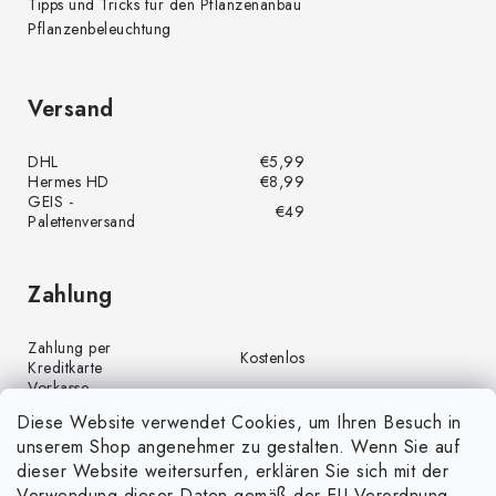
Tipps und Tricks für den Pflanzenanbau
Pflanzenbeleuchtung
Versand
DHL
€5,99
Hermes HD
€8,99
GEIS -
€49
Palettenversand
Zahlung
Zahlung per
Kostenlos
Kreditkarte
Vorkasse
Kostenlos
(Banküberweisung)
Diese Website verwendet Cookies, um Ihren Besuch in
Zahlung per PayPal
Kostenlos
unserem Shop angenehmer zu gestalten. Wenn Sie auf
Nachnahme
€4,00
dieser Website weitersurfen, erklären Sie sich mit der
Verwendung dieser Daten gemäß der EU-Verordnung