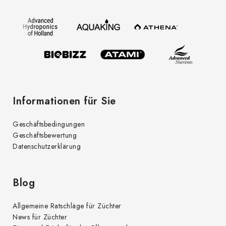
z
e
i
l
e
Informationen für Sie
Geschäftsbedingungen
Geschäftsbewertung
Datenschutzerklärung
Blog
Allgemeine Ratschläge für Züchter
News für Züchter