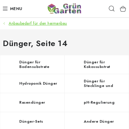
Zum
Such
Inhalt
springen
Anbaubedarf für den heimanbau
ANGEBOTE
LED PFLANZENLAMPEN
Dünger
, Seite 14
ANBAUBEDARF FÜR DEN HEIMANBAU
Dünger für
Dünger für
Bodensubstrate
Kokossubstrat
AQUARISTIK
Dünger für
Hydroponik Dünger
MICROGREENS
Stecklinge und
Anzucht
SMARTER GARTEN
Rasendünger
pH-Regulierung
Geschäftsbewertung
Kaufberatung
AGB
Blog
Dünger-Sets
Andere Dünger
Kontakt
Datenschutzerklärung
Impressum