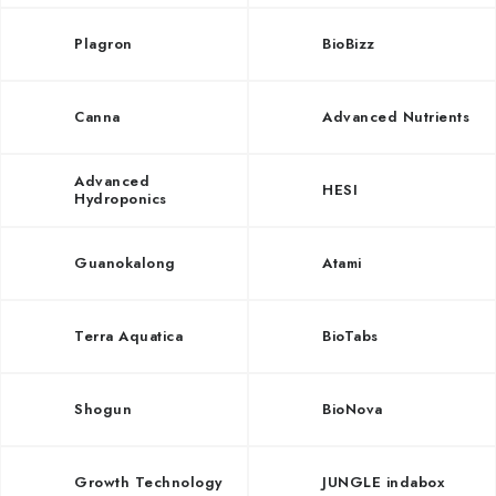
Plagron
BioBizz
Canna
Advanced Nutrients
Advanced
HESI
Hydroponics
Guanokalong
Atami
Terra Aquatica
BioTabs
Shogun
BioNova
Growth Technology
JUNGLE indabox