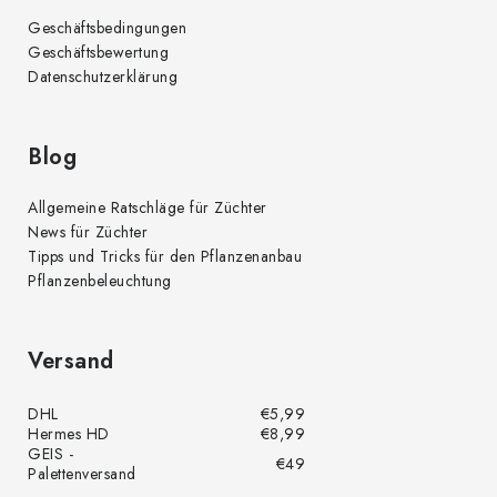
i
Geschäftsbedingungen
s
Geschäftsbewertung
t
Datenschutzerklärung
e
Blog
Allgemeine Ratschläge für Züchter
News für Züchter
Tipps und Tricks für den Pflanzenanbau
Pflanzenbeleuchtung
Versand
DHL
€5,99
Hermes HD
€8,99
GEIS -
€49
Palettenversand