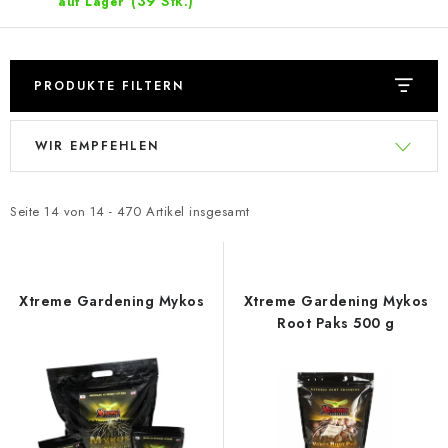
(39 Stk.)
auf Lager
PRODUKTE FILTERN
L
P
WIR EMPFEHLEN
i
r
s
o
t
d
Seite
14
von
14
-
470
Artikel insgesamt
e
u
d
k
e
t
Xtreme Gardening Mykos
Xtreme Gardening Mykos
r
s
Root Paks 500 g
P
o
r
r
o
t
d
i