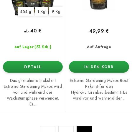
u
e
454 g
1 Kg
9 Kg
k
r
t
u
e
n
40 €
49,99 €
ab
g
(51 Stk.)
auf Lager
Auf Anfrage
DETAIL
IN DEN KORB
Das granulierte Inokulant
Extreme Gardening Mykos Root
Extreme Gardening Mykos wird
Paks ist für den
vor und während der
Hydrokulturanbau bestimmt. Es
Wachstumsphase verwendet.
wird vor und während der...
Es...
S
P