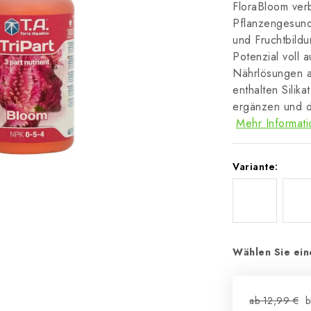
FloraBloom ver
Pflanzengesund
und Fruchtbildu
Potenzial voll 
Nährlösungen a
enthalten Silik
ergänzen und di
Mehr Informat
Variante:
Wählen Sie ein
ab 12,99 €
b