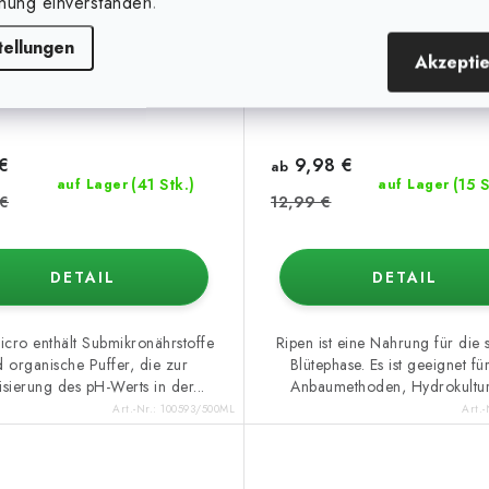
nung einverstanden.
tellungen
Akzepti
500 ml
1 l
5 l
10 l
60 l
500 ml
1 l
5 l
€
9,98 €
ab
(41 Stk.)
(15 S
auf Lager
auf Lager
 €
12,99 €
DETAIL
DETAIL
icro enthält Submikronährstoffe
Ripen ist eine Nahrung für die 
 organische Puffer, die zur
Blütephase. Es ist geeignet für
lisierung des pH-Werts in der...
Anbaumethoden, Hydrokultur
Art.-Nr.:
100593/500ML
Art.-