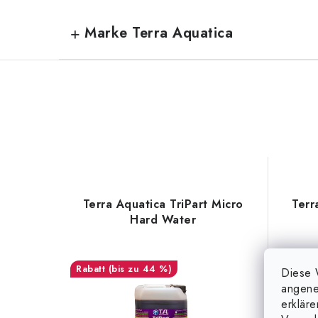
Marke Terra Aquatica
Terra Aquatica TriPart Micro
Terr
Hard Water
(bis zu 44 %)
Diese 
angene
erklär