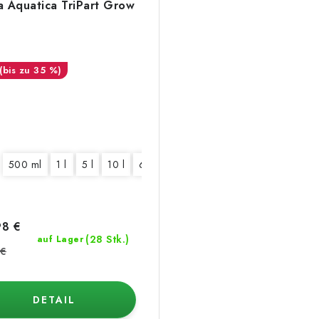
a Aquatica TriPart Grow
(bis zu 35 %)
500 ml
1 l
5 l
10 l
60 l
8 €
(28 Stk.)
auf Lager
 €
DETAIL