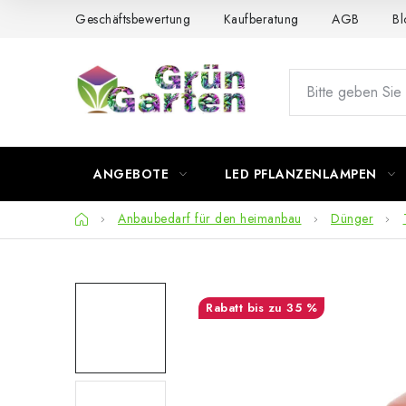
Zum
Geschäftsbewertung
Kaufberatung
AGB
Bl
Inhalt
springen
ANGEBOTE
LED PFLANZENLAMPEN
Startseite
Anbaubedarf für den heimanbau
Dünger
bis zu 35 %