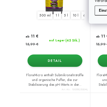
Verord
Eins
500 ml
1 l
5 l
10 l
60 l
11 €
11 
ab
ab
(45 Stk.)
auf Lager
15,99 €
15,99
DETAIL
FloraMicro enthält Submikronährstoffe
FloraM
und organische Puffer, die zur
und
Stabilisierung des pH-Werts in der...
Stabi
Art.-Nr.:
100589/500ML