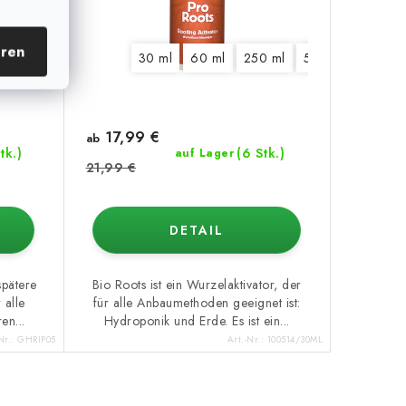
eren
10 l
60 l
30 ml
60 ml
250 ml
500 ml
1 l
5
17,99 €
ab
tk.)
(6 Stk.)
auf Lager
21,99 €
DETAIL
spätere
Bio Roots ist ein Wurzelaktivator, der
 alle
für alle Anbaumethoden geeignet ist:
en...
Hydroponik und Erde. Es ist ein...
Nr.:
GHRIP05
Art.-Nr.:
100514/30ML