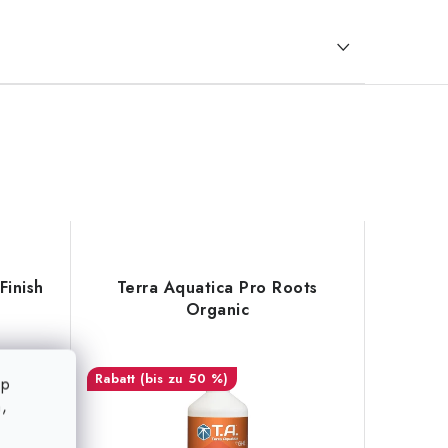
Finish
Terra Aquatica Pro Roots
Organic
(bis zu 50 %)
op
,