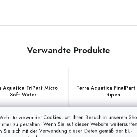
Verwandte Produkte
a Aquatica TriPart Micro
Terra Aquatica FinalPart 
Soft Water
Ripen
(bis zu 44 %)
(bis zu 23 %)
Website verwendet Cookies, um Ihren Besuch in unserem Sh
hmer zu gestalten. Wenn Sie auf dieser Website weitersurfen
en Sie sich mit der Verwendung dieser Daten gemäß der EU-