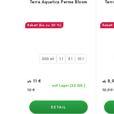
Terra Aquatica Perma Bloom
Terr
(bis zu 20 %)
500 ml
1 l
5 l
10 l
11 €
8,9
ab
ab
(33 Stk.)
auf Lager
12 €
12,99
DETAIL