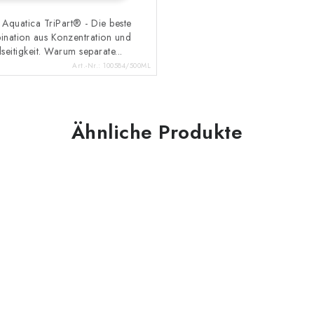
 Aquatica TriPart® - Die beste
nation aus Konzentration und
lseitigkeit. Warum separate...
Art.-Nr.:
100584/500ML
Ähnliche Produkte