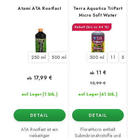
Atami ATA Rootfast
Terra Aquatica TriPart
Micro Soft Water
(bis zu 44 %)
250 ml
500 ml
1 l
5 l
500 ml
1 l
5 l
10
11 €
ab
17,99 €
ab
15,99 €
(1 Stk.)
(41 Stk.)
auf Lager
auf Lager
DETAIL
DETAIL
ATA Rootfast ist ein
FloraMicro enthält
vielseitiger
Submikronährstoffe und