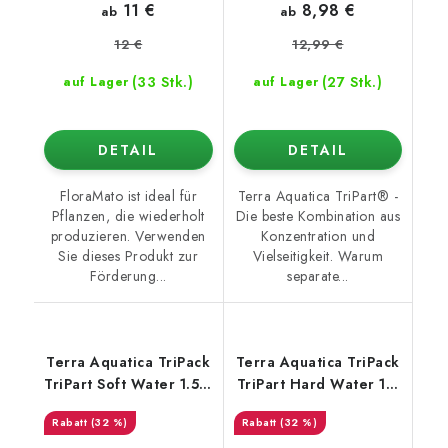
11 €
8,98 €
ab
ab
12 €
12,99 €
(33 Stk.)
(27 Stk.)
auf Lager
auf Lager
DETAIL
DETAIL
FloraMato ist ideal für
Terra Aquatica TriPart® -
Pflanzen, die wiederholt
Die beste Kombination aus
produzieren. Verwenden
Konzentration und
Sie dieses Produkt zur
Vielseitigkeit. Warum
Förderung...
separate...
Terra Aquatica TriPack
Terra Aquatica TriPack
TriPart Soft Water 1.5 l,
TriPart Hard Water 1.5
Dünger-Kits
l, Dünger-Kits
(32 %)
(32 %)