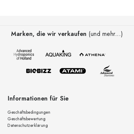
F
u
Marken, die wir verkaufen
(und mehr...)
ß
z
e
i
l
e
Informationen für Sie
Geschäftsbedingungen
Geschäftsbewertung
Datenschutzerklärung