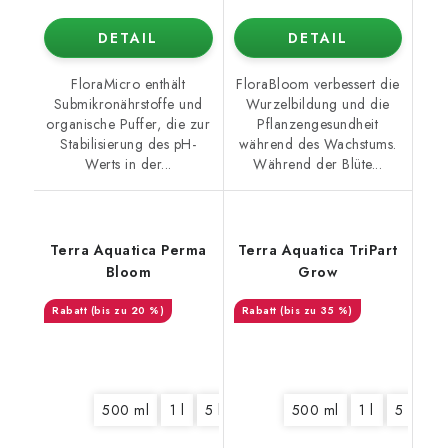
DETAIL
DETAIL
FloraMicro enthält
FloraBloom verbessert die
Submikronährstoffe und
Wurzelbildung und die
organische Puffer, die zur
Pflanzengesundheit
Stabilisierung des pH-
während des Wachstums.
Werts in der...
Während der Blüte...
Terra Aquatica Perma
Terra Aquatica TriPart
Bloom
Grow
(bis zu 20 %)
(bis zu 35 %)
500 ml
1 l
5 l
10 l
500 ml
1 l
5 l
10