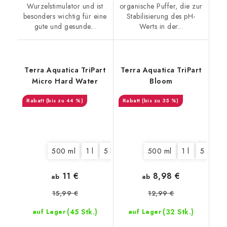
Wurzelstimulator und ist
organische Puffer, die zur
besonders wichtig für eine
Stabilisierung des pH-
gute und gesunde...
Werts in der...
Terra Aquatica TriPart
Terra Aquatica TriPart
Micro Hard Water
Bloom
(bis zu 44 %)
(bis zu 35 %)
500 ml
1 l
5 l
10 l
60 l
500 ml
1 l
5 l
10
11 €
8,98 €
ab
ab
15,99 €
12,99 €
(45 Stk.)
(32 Stk.)
auf Lager
auf Lager