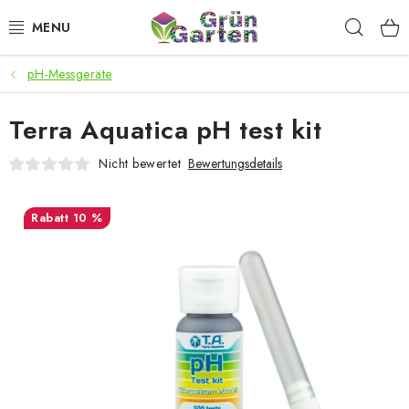
Zum
Such
Inhalt
springen
pH-Messgeräte
ANGEBOTE
Terra Aquatica pH test kit
LED PFLANZENLAMPEN
Nicht bewertet
Bewertungsdetails
ANBAUBEDARF FÜR DEN HEIMANBAU
10 %
AQUARISTIK
MICROGREENS
SMARTER GARTEN
Geschäftsbewertung
Kaufberatung
AGB
Blog
Kontakt
Datenschutzerklärung
Impressum