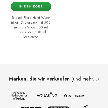
IN DEN KORB
Tripack Flora Hard Water
ist ein Dreierpack mit 500
ml FloraGrow,500 ml
FloraBloom,500 ml
FloraMicro...
F
u
Marken, die wir verkaufen
(und mehr...)
ß
z
e
i
l