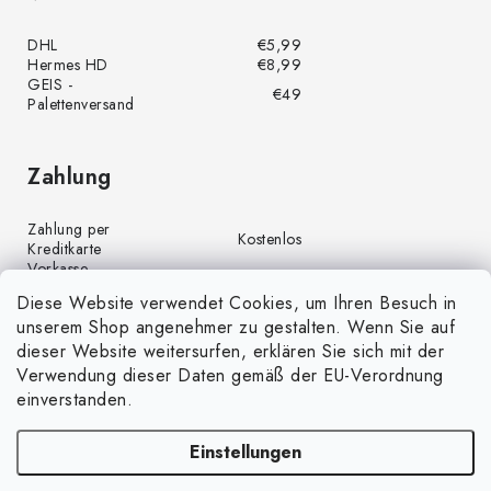
DHL
€5,99
Hermes HD
€8,99
GEIS -
€49
Palettenversand
Zahlung
Zahlung per
Kostenlos
Kreditkarte
Vorkasse
Kostenlos
(Banküberweisung)
Diese Website verwendet Cookies, um Ihren Besuch in
Zahlung per PayPal
Kostenlos
unserem Shop angenehmer zu gestalten. Wenn Sie auf
Nachnahme
€4,00
dieser Website weitersurfen, erklären Sie sich mit der
Verwendung dieser Daten gemäß der EU-Verordnung
einverstanden.
Einstellungen