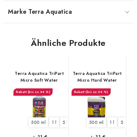
Marke
 Terra Aquatica
Ähnliche Produkte
Terra Aquatica TriPart
Terra Aquatica TriPart
Micro Soft Water
Micro Hard Water
(bis zu 44 %)
(bis zu 44 %)
500 ml
1 l
5 l
10 l
60 l
500 ml
1 l
5 l
10