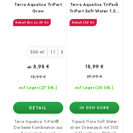
Terra Aquatica TriPart
Terra Aquatica TriPack
Grow
TriPart Soft Water 1.5 l,
Dünger-Kits
(bis zu 35 %)
(32 %)
500 ml
1 l
5 l
10 l
60 l
8,98 €
18,99 €
ab
27,99 €
12,99 €
(27 Stk.)
(20 Stk.)
auf Lager
auf Lager
DETAIL
IN DEN KORB
Terra Aquatica TriPart® -
Tripack Flora Soft Water
Die beste Kombination aus
ist ein Dreierpack mit 500