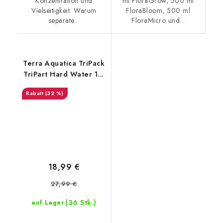
Konzentration und
ml FloraGrow, 500 ml
Vielseitigkeit. Warum
FloraBloom, 500 ml
separate...
FloraMicro und...
Terra Aquatica TriPack
TriPart Hard Water 1.5
l, Dünger-Kits
(32 %)
18,99 €
27,99 €
(36 Stk.)
auf Lager