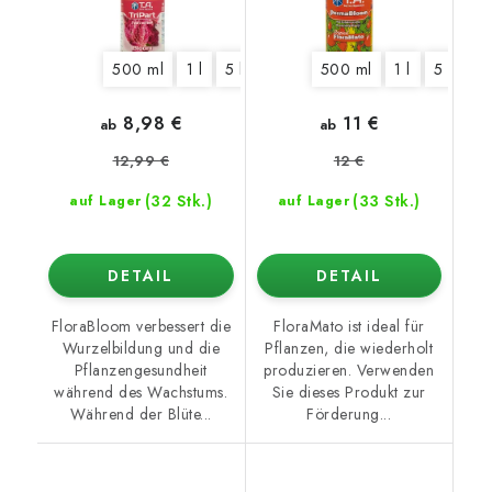
500 ml
1 l
5 l
10 l
60 l
500 ml
1 l
5 l
10
8,98 €
11 €
ab
ab
12,99 €
12 €
(32 Stk.)
(33 Stk.)
auf Lager
auf Lager
DETAIL
DETAIL
FloraBloom verbessert die
FloraMato ist ideal für
Wurzelbildung und die
Pflanzen, die wiederholt
Pflanzengesundheit
produzieren. Verwenden
während des Wachstums.
Sie dieses Produkt zur
Während der Blüte...
Förderung...