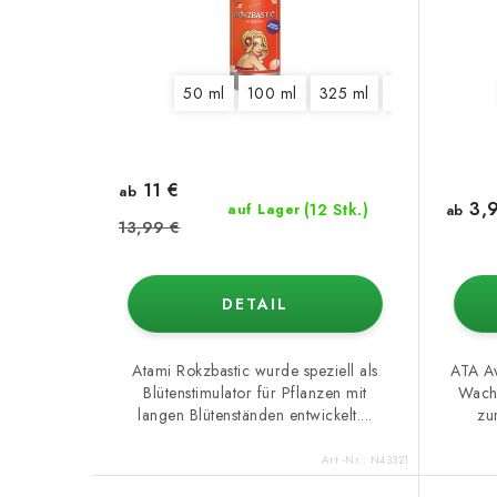
50 ml
100 ml
325 ml
1250 ml
5,5
11 €
ab
3,9
(12 Stk.)
auf Lager
ab
13,99 €
DETAIL
Atami Rokzbastic wurde speziell als
ATA Aw
Blütenstimulator für Pflanzen mit
Wachs
langen Blütenständen entwickelt....
zu
Art.-Nr.:
N43321