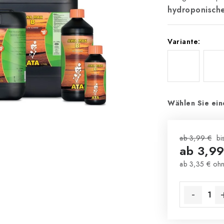
hydroponisch
Variante:
Wählen Sie ein
ab 3,99 €
bi
ab
3,99
ab
3,35 €
ohn
Verkaufsprei