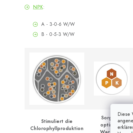
NPK
:
A - 3-0-6 W/W
B - 0-5-3 W/W
Diese 
Sorgt für
angene
Stimuliert die
optimales
erklär
Chlorophyllproduktion
Wachstum