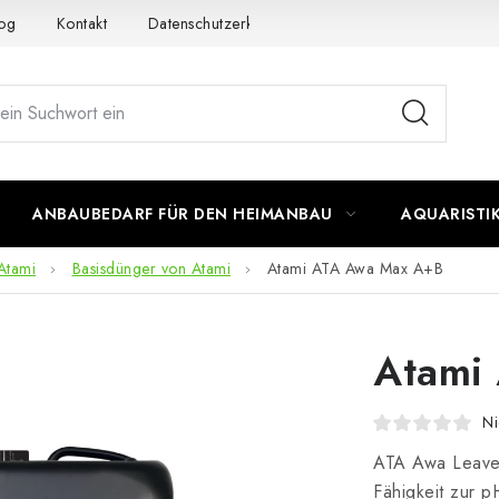
og
Kontakt
Datenschutzerklärung
Impressum
ANBAUBEDARF FÜR DEN HEIMANBAU
AQUARISTI
Atami
Basisdünger von Atami
Atami ATA Awa Max A+B
Atami
Ni
ATA Awa Leaves
Fähigkeit zur p