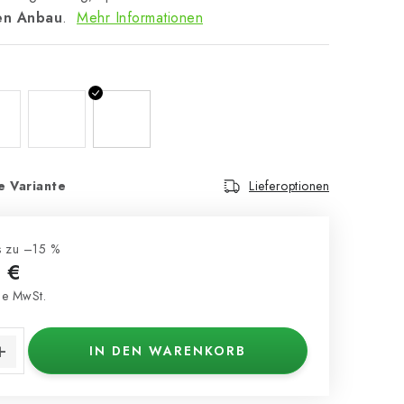
en Anbau
.
Mehr Informationen
e Variante
Lieferoptionen
s zu –15 %
 €
e MwSt.
s:
IN DEN WARENKORB