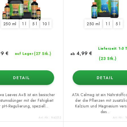
 l
250 ml
10 l
1 l
5 l
10 l
250 ml
1 l
5 l
Lieferzeit: 1-3
9 €
4,99 €
(27 Stk.)
auf Lager
ab
(23 Stk.)
DETAIL
DETAIL
a Leaves A+B ist ein basischer
ATA Calmag ist ein Nährstoffco
tumsdünger mit der Fähigkeit
der die Pflanzen mit zusätzl
r pH-Regulierung, speziell...
Kalzium und Magnesium vers
das...
Art.-Nr.:
N43313
Art.-Nr.:
1