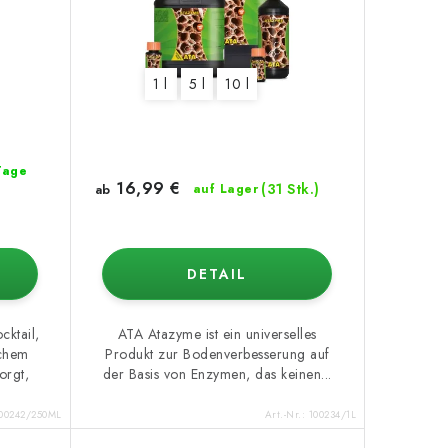
1 l
5 l
10 l
 Tage
16,99 €
(31 Stk.)
ab
auf Lager
DETAIL
cktail,
ATA Atazyme ist ein universelles
ichem
Produkt zur Bodenverbesserung auf
orgt,
der Basis von Enzymen, das keinen...
00242/250ML
Art.-Nr.:
100234/1L