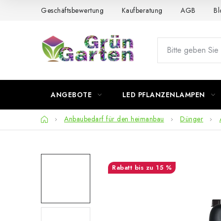
Zum
Geschäftsbewertung
Kaufberatung
AGB
Bl
Inhalt
springen
ANGEBOTE
LED PFLANZENLAMPEN
Startseite
Anbaubedarf für den heimanbau
Dünger
bis zu 15 %