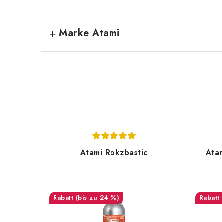
Marke Atami
Atami Rokzbastic
Ata
(bis zu 24 %)