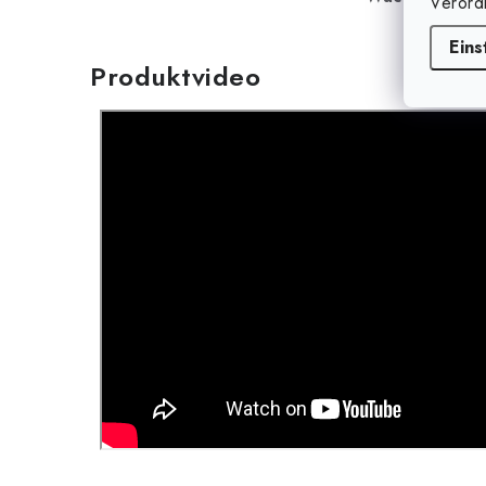
Verord
Eins
Produktvideo