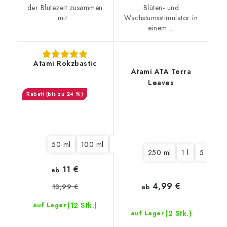
der Blütezeit zusammen
Blüten- und
mit...
Wachstumsstimulator in
einem....
Atami Rokzbastic
Atami ATA Terra
Leaves
(bis zu 24 %)
50 ml
100 ml
325 ml
1250 ml
5,5 l
10 l
250 ml
1 l
5 l
10 
11 €
ab
4,99 €
13,99 €
ab
(12 Stk.)
auf Lager
(2 Stk.)
auf Lager