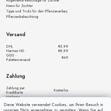
Allgemeine Ratschläge für Züchter
News für Züchter
Tipps und Tricks für den Pflanzenanbau
Pflanzenbeleuchtung
Versand
DHL
€5,99
Hermes HD
€8,99
GEIS -
€49
Palettenversand
Zahlung
Zahlung per
Kostenlos
Kreditkarte
Vorkasse
Kostenlos
(Banküberweisung)
Diese Website verwendet Cookies, um Ihren Besuch in
Zahlung per PayPal
Kostenlos
unserem Shop angenehmer zu gestalten. Wenn Sie auf
Nachnahme
€4,00