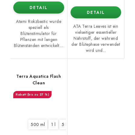
DETAIL
DETAIL
Atami Rokzbastic wurde
ATA Terra Leaves ist ein
speziell als
vielseitiger essentieller
Blütenstimulator für
Nährstoff, der während
Pflanzen mit langen
der Blütephase verwendet
Blütenständen entwickelt....
wird und...
Terra Aquatica Flash
Clean
(bis zu 27 %)
500 ml
1 l
5 l
10 l