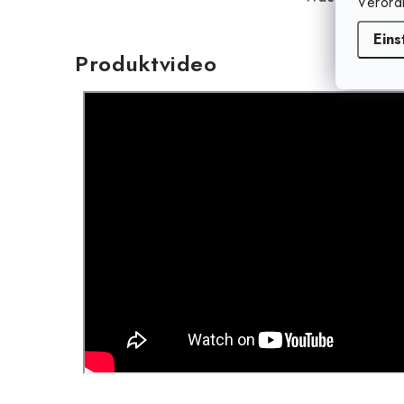
Verord
Eins
Produktvideo