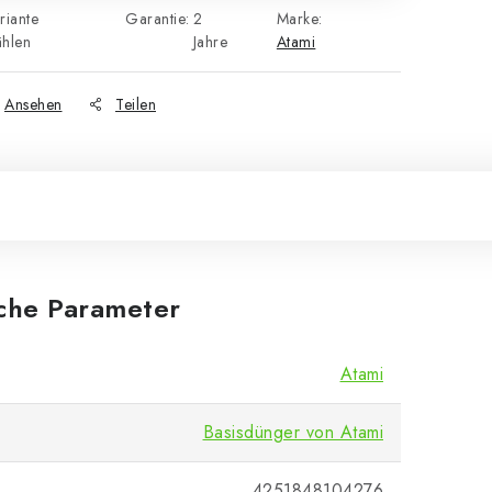
riante
Garantie
:
2
Marke:
hlen
Jahre
Atami
Ansehen
Teilen
iche Parameter
Atami
Basisdünger von Atami
4251848104276