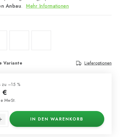
en Anbau
.
Mehr Informationen
e Variante
Lieferoptionen
s zu –15 %
 €
e MwSt.
s:
IN DEN WARENKORB