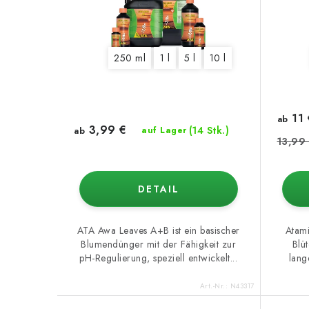
250 ml
1 l
5 l
10 l
11 
ab
3,99 €
(14 Stk.)
ab
auf Lager
13,99
DETAIL
ATA Awa Leaves A+B ist ein basischer
Atami
Blumendünger mit der Fähigkeit zur
Blüt
pH-Regulierung, speziell entwickelt...
lang
Art.-Nr.:
N43317