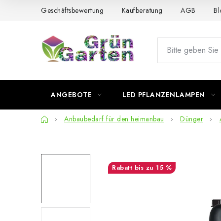
Zum
Geschäftsbewertung
Kaufberatung
AGB
Bl
Inhalt
springen
ANGEBOTE
LED PFLANZENLAMPEN
Startseite
Anbaubedarf für den heimanbau
Dünger
bis zu 15 %