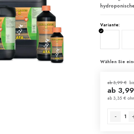
hydroponisch
Variante:
Wählen Sie ein
ab 3,99 €
bi
ab
3,99
ab
3,35 €
ohn
Verkaufsprei