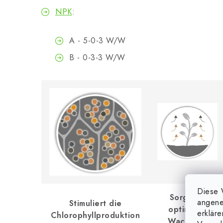
NPK
:
A - 5-0-3 W/W
B - 0-3-3 W/W
Diese 
Sorgt für
angene
Stimuliert die
optimales
erklär
Chlorophyllproduktion
Wachstum