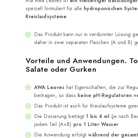
Ata Awa Leaves ist
ein vielseitiger Basisdüng
speziell formuliert für alle
hydroponischen Syst
Kreislaufsysteme
.
Das Produkt kann nur in verdünnter Lösung g
daher in zwei separaten Flaschen (A und B) ge
Vorteile und Anwendungen. To
Salate oder Gurken
AWA Leaves
hat Eigenschaften, die zur Reg
beitragen, so dass
keine pH-Regulatoren 
Das Produkt ist auch für Kreislaufsysteme gee
Die Dosierung beträgt
1 bis 4 ml
(je nach Be
jedem Teil (A+B)
pro 1 Liter Wasser
Die Anwendung erfolgt
während der gesam