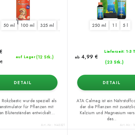
50 ml
100 ml
325 ml
1250 ml
5,5 l
250 ml
10 l
1 l
5 l
€
Lieferzeit: 1-3
4,99 €
(12 Stk.)
auf Lager
ab
 €
(23 Stk.)
DETAIL
DETAIL
 Rokzbastic wurde speziell als
ATA Calmag ist ein Nährstoffco
enstimulator für Pflanzen mit
der die Pflanzen mit zusätzl
en Blütenständen entwickelt....
Kalzium und Magnesium vers
das...
Art.-Nr.:
N43321
Art.-Nr.:
1