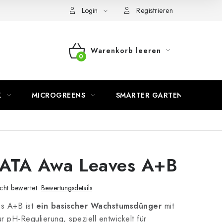
Login
Registrieren
Warenkorb leeren
WARENKORB
K
MICROGREENS
SMARTER GARTEN
 ATA Awa Leaves A+B
cht bewertet
Bewertungsdetails
s A+B ist
ein basischer Wachstumsdünger
mit
ur pH-Regulierung, speziell entwickelt für