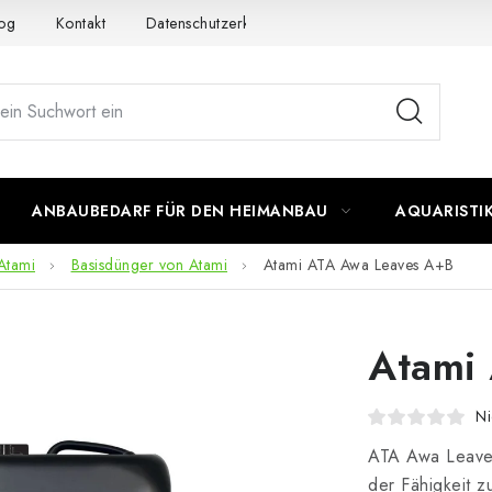
og
Kontakt
Datenschutzerklärung
Impressum
ANBAUBEDARF FÜR DEN HEIMANBAU
AQUARISTI
Atami
Basisdünger von Atami
Atami ATA Awa Leaves A+B
Atami
Ni
ATA Awa Leave
der Fähigkeit z