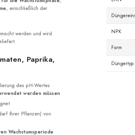
er für die Wachstumsphase
,
eme
, einschließlich der
Düngerein
NPK
emischt werden und wird
liefert.
Form
maten, Paprika,
Düngertyp
ulierung des pH-Wertes
verwendet werden müssen
ignet
darf Ihrer Pflanzen) von
ten Wachstumsperiode