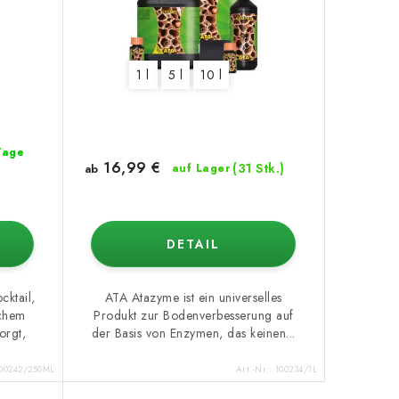
1 l
5 l
10 l
 Tage
16,99 €
(31 Stk.)
ab
auf Lager
DETAIL
cktail,
ATA Atazyme ist ein universelles
ichem
Produkt zur Bodenverbesserung auf
orgt,
der Basis von Enzymen, das keinen...
00242/250ML
Art.-Nr.:
100234/1L