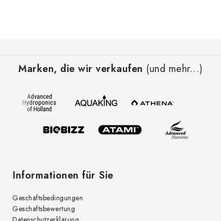
F
u
Marken, die wir verkaufen
(und mehr...)
ß
z
e
i
l
e
Informationen für Sie
Geschäftsbedingungen
Geschäftsbewertung
Datenschutzerklärung