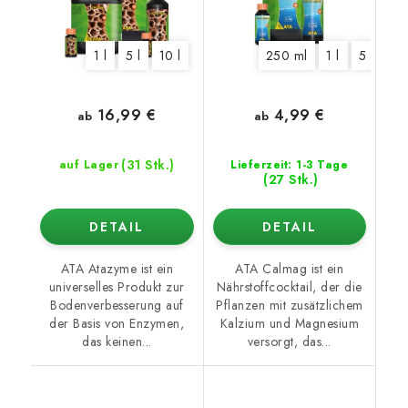
1 l
5 l
10 l
250 ml
1 l
5 l
16,99 €
4,99 €
ab
ab
(31 Stk.)
auf Lager
Lieferzeit: 1-3 Tage
(27 Stk.)
DETAIL
DETAIL
ATA Atazyme ist ein
ATA Calmag ist ein
universelles Produkt zur
Nährstoffcocktail, der die
Bodenverbesserung auf
Pflanzen mit zusätzlichem
der Basis von Enzymen,
Kalzium und Magnesium
das keinen...
versorgt, das...