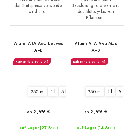
der Blütephase verwendet
Basislösung, die während
wird und...
des Blütezyklus von
Pflanzen...
Atami ATA Awa Leaves
Atami ATA Awa Max
A+B
A+B
(bis zu 15 %)
(bis zu 15 %)
250 ml
1 l
5 l
10 l
250 ml
1 l
5 l
10 
3,99 €
3,99 €
ab
ab
(27 Stk.)
(14 Stk.)
auf Lager
auf Lager