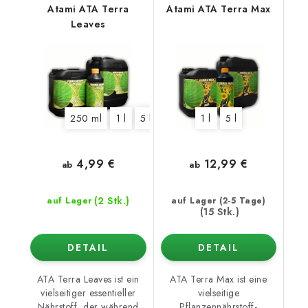
Atami ATA Terra
Atami ATA Terra Max
Leaves
250 ml
1 l
5 l
10 l
1 l
5 l
4,99 €
12,99 €
ab
ab
(2 Stk.)
auf Lager
auf Lager (2-5 Tage)
(15 Stk.)
DETAIL
DETAIL
ATA Terra Leaves ist ein
ATA Terra Max ist eine
vielseitiger essentieller
vielseitige
Nährstoff, der während
Pflanzennährstoff-