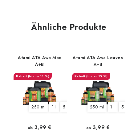
Ähnliche Produkte
Atami ATA Awa Max
Atami ATA Awa Leaves
A+B
A+B
(bis zu 15 %)
(bis zu 15 %)
250 ml
1 l
5 l
10 l
250 ml
1 l
5 l
10 
3,99 €
3,99 €
ab
ab