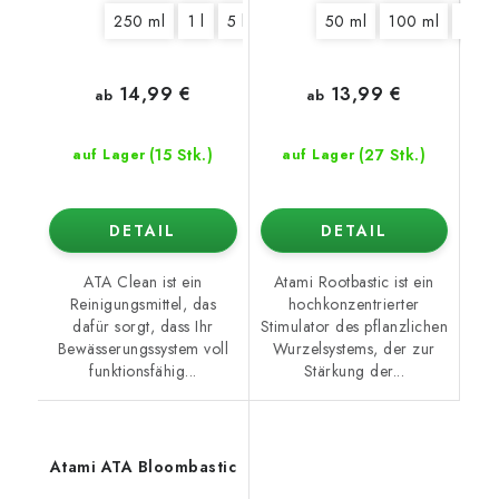
250 ml
1 l
5 l
10 l
50 ml
100 ml
250 
14,99 €
13,99 €
ab
ab
(15 Stk.)
(27 Stk.)
auf Lager
auf Lager
DETAIL
DETAIL
ATA Clean ist ein
Atami Rootbastic ist ein
Reinigungsmittel, das
hochkonzentrierter
dafür sorgt, dass Ihr
Stimulator des pflanzlichen
Bewässerungssystem voll
Wurzelsystems, der zur
funktionsfähig...
Stärkung der...
Atami ATA Bloombastic