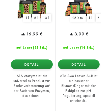
1 l
5 l
10 l
250 ml
1 l
5 l
10 
16,99 €
3,99 €
ab
ab
(31 Stk.)
(14 Stk.)
auf Lager
auf Lager
DETAIL
DETAIL
ATA Atazyme ist ein
ATA Awa Leaves A+B ist
universelles Produkt zur
ein basischer
Bodenverbesserung auf
Blumendünger mit der
der Basis von Enzymen,
Fähigkeit zur pH-
das keinen...
Regulierung, speziell
entwickelt...