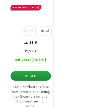
(bis zu 20 %)
50 ml
100 ml
325 ml
1250 ml
5,5 l
10 l
11 €
ab
12,99 €
(43 Stk.)
auf Lager
DETAIL
ATA Bloombastic ist eine
hochkonzentrierte Lösung
von Biomineralien und
Biostimulanzien für
reiche...