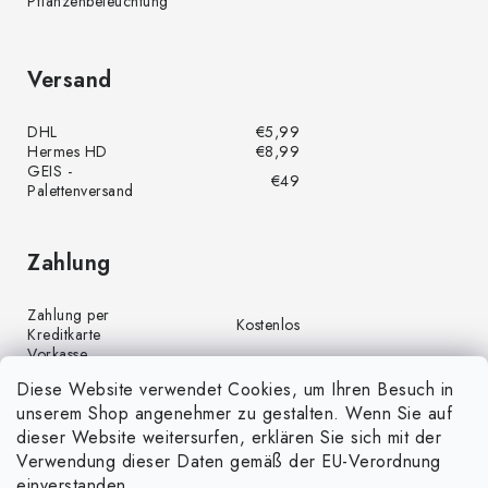
Pflanzenbeleuchtung
Versand
DHL
€5,99
Hermes HD
€8,99
GEIS -
€49
Palettenversand
Zahlung
Zahlung per
Kostenlos
Kreditkarte
Vorkasse
Kostenlos
(Banküberweisung)
Diese Website verwendet Cookies, um Ihren Besuch in
Zahlung per PayPal
Kostenlos
unserem Shop angenehmer zu gestalten. Wenn Sie auf
Nachnahme
€4,00
dieser Website weitersurfen, erklären Sie sich mit der
Verwendung dieser Daten gemäß der EU-Verordnung
einverstanden.