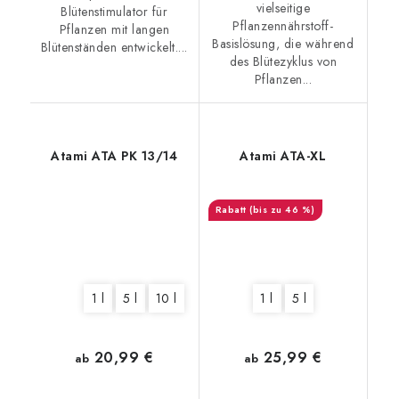
vielseitige
Blütenstimulator für
Pflanzennährstoff-
Pflanzen mit langen
Basislösung, die während
Blütenständen entwickelt....
des Blütezyklus von
Pflanzen...
Atami ATA PK 13/14
Atami ATA-XL
(bis zu 46 %)
1 l
5 l
10 l
1 l
5 l
20,99 €
25,99 €
ab
ab