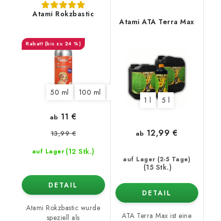
Atami Rokzbastic
Atami ATA Terra Max
(bis zu 24 %)
50 ml
100 ml
325 ml
1250 ml
5,5 l
10 l
1 l
5 l
11 €
ab
12,99 €
13,99 €
ab
(12 Stk.)
auf Lager
auf Lager (2-5 Tage)
(15 Stk.)
DETAIL
DETAIL
Atami Rokzbastic wurde
ATA Terra Max ist eine
speziell als