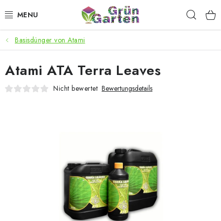
Zum
Such
Inhalt
springen
Basisdünger von Atami
ANGEBOTE
Atami ATA Terra Leaves
LED PFLANZENLAMPEN
Nicht bewertet
Bewertungsdetails
ANBAUBEDARF FÜR DEN HEIMANBAU
AQUARISTIK
MICROGREENS
SMARTER GARTEN
Geschäftsbewertung
Kaufberatung
AGB
Blog
Kontakt
Datenschutzerklärung
Impressum