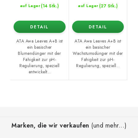
(14 Stk.)
(27 Stk.)
auf Lager
auf Lager
DETAIL
DETAIL
ATA Awa Leaves A+B ist
ATA Awa Leaves A+B ist
ein basischer
ein basischer
Blumendünger mit der
Wachstumsdünger mit der
Fähigkeit zur pH-
Fähigkeit zur pH-
Regulierung, speziell
Regulierung, speziell...
entwickelt...
F
u
Marken, die wir verkaufen
(und mehr...)
ß
z