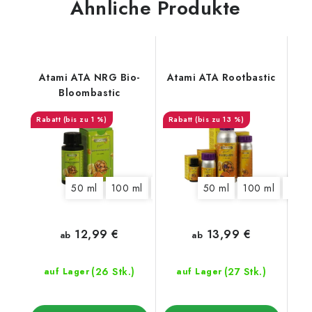
Ähnliche Produkte
Atami ATA NRG Bio-
Atami ATA Rootbastic
Bloombastic
(bis zu 1 %)
(bis zu 13 %)
50 ml
100 ml
250 ml
500 ml
50 ml
100 ml
1 l
5 l
250 
12,99 €
13,99 €
ab
ab
(26 Stk.)
(27 Stk.)
auf Lager
auf Lager