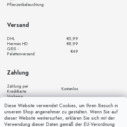
Pflanzenbeleuchtung
Versand
DHL
€5,99
Hermes HD
€8,99
GEIS -
€49
Palettenversand
Zahlung
Zahlung per
Kostenlos
Kreditkarte
Vorkasse
Kostenlos
(Banküberweisung)
Diese Website verwendet Cookies, um Ihren Besuch in
Zahlung per PayPal
Kostenlos
unserem Shop angenehmer zu gestalten. Wenn Sie auf
Nachnahme
€4,00
dieser Website weitersurfen, erklären Sie sich mit der
Verwendung dieser Daten gemäß der EU-Verordnung