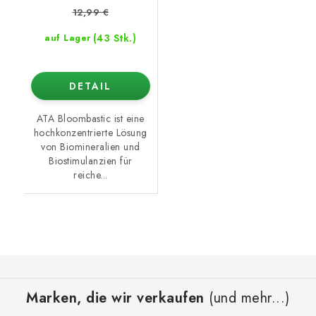
12,99 €
(43 Stk.)
auf Lager
DETAIL
ATA Bloombastic ist eine
hochkonzentrierte Lösung
von Biomineralien und
Biostimulanzien für
reiche...
F
u
Marken, die wir verkaufen
(und mehr...)
ß