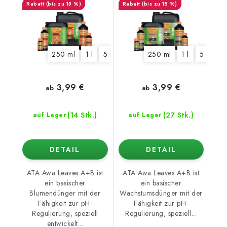
(bis zu 15 %)
(bis zu 15 %)
250 ml
1 l
5 l
10 l
250 ml
1 l
5 l
10 
3,99 €
3,99 €
ab
ab
(14 Stk.)
(27 Stk.)
auf Lager
auf Lager
DETAIL
DETAIL
ATA Awa Leaves A+B ist
ATA Awa Leaves A+B ist
ein basischer
ein basischer
Blumendünger mit der
Wachstumsdünger mit der
Fähigkeit zur pH-
Fähigkeit zur pH-
Regulierung, speziell
Regulierung, speziell...
entwickelt...