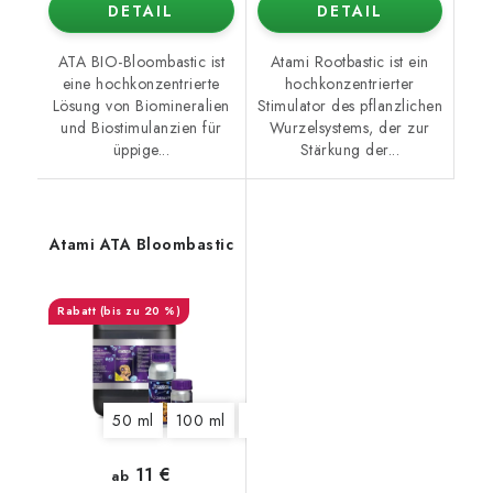
DETAIL
DETAIL
ATA BIO-Bloombastic ist
Atami Rootbastic ist ein
eine hochkonzentrierte
hochkonzentrierter
Lösung von Biomineralien
Stimulator des pflanzlichen
und Biostimulanzien für
Wurzelsystems, der zur
üppige...
Stärkung der...
Atami ATA Bloombastic
(bis zu 20 %)
50 ml
100 ml
325 ml
1250 ml
5,5 l
10 l
11 €
ab