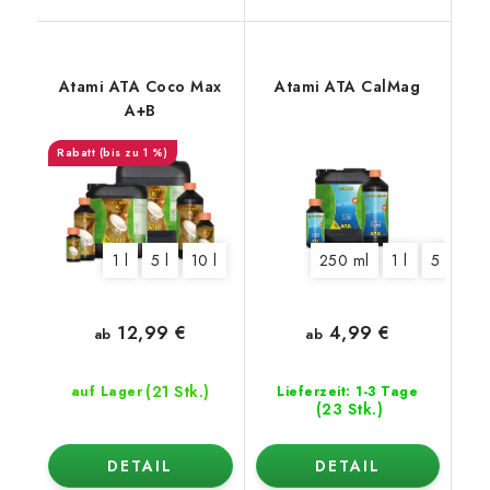
Atami ATA Coco Max
Atami ATA CalMag
A+B
(bis zu 1 %)
1 l
5 l
10 l
250 ml
1 l
5 l
12,99 €
4,99 €
ab
ab
(21 Stk.)
auf Lager
Lieferzeit: 1-3 Tage
(23 Stk.)
DETAIL
DETAIL