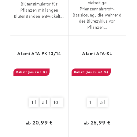
vielseitige
Blütenstimulator für
Pflanzennährstoff-
Pflanzen mit langen
Basislösung, die während
Blütenständen entwickelt....
des Blütezyklus von
Pflanzen...
Atami ATA PK 13/14
Atami ATA-XL
(bis zu 1 %)
(bis zu 46 %)
1 l
5 l
10 l
1 l
5 l
20,99 €
25,99 €
ab
ab