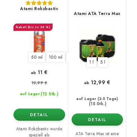
Atami Rokzbastic
Atami ATA Terra Max
(bis zu 24 %)
50 ml
100 ml
325 ml
1250 ml
5,5 l
10 l
1 l
5 l
11 €
ab
12,99 €
13,99 €
ab
(12 Stk.)
auf Lager
auf Lager (2-5 Tage)
(15 Stk.)
DETAIL
DETAIL
Atami Rokzbastic wurde
ATA Terra Max ist eine
speziell als