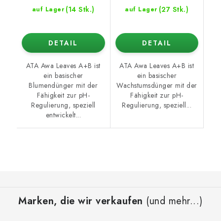
(14 Stk.)
(27 Stk.)
auf Lager
auf Lager
DETAIL
DETAIL
ATA Awa Leaves A+B ist
ATA Awa Leaves A+B ist
ein basischer
ein basischer
Blumendünger mit der
Wachstumsdünger mit der
Fähigkeit zur pH-
Fähigkeit zur pH-
Regulierung, speziell
Regulierung, speziell...
entwickelt...
F
u
Marken, die wir verkaufen
(und mehr...)
ß
z