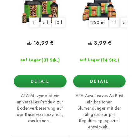
1 l
5 l
10 l
250 ml
1 l
5 l
10 
16,99 €
3,99 €
ab
ab
(31 Stk.)
(14 Stk.)
auf Lager
auf Lager
DETAIL
DETAIL
ATA Atazyme ist ein
ATA Awa Leaves A+B ist
universelles Produkt zur
ein basischer
Bodenverbesserung auf
Blumendünger mit der
der Basis von Enzymen,
Fähigkeit zur pH-
das keinen...
Regulierung, speziell
entwickelt...