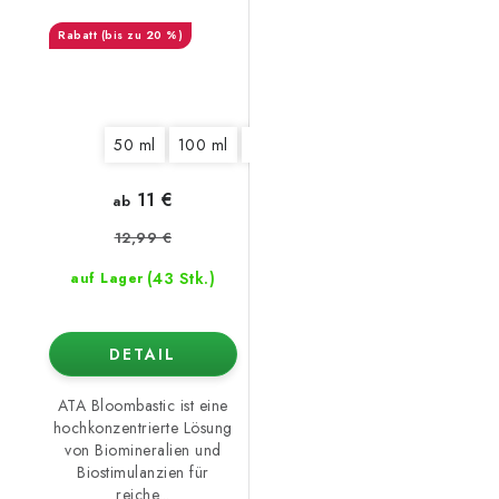
(bis zu 20 %)
50 ml
100 ml
325 ml
1250 ml
5,5 l
10 l
11 €
ab
12,99 €
(43 Stk.)
auf Lager
DETAIL
ATA Bloombastic ist eine
hochkonzentrierte Lösung
von Biomineralien und
Biostimulanzien für
reiche...