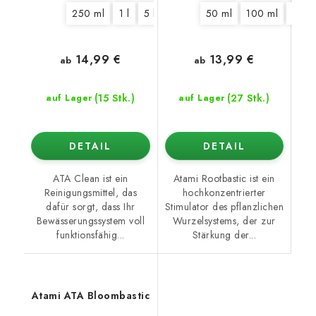
250 ml
1 l
5 l
10 l
50 ml
100 ml
250 
14,99 €
13,99 €
ab
ab
(15 Stk.)
(27 Stk.)
auf Lager
auf Lager
DETAIL
DETAIL
ATA Clean ist ein
Atami Rootbastic ist ein
Reinigungsmittel, das
hochkonzentrierter
dafür sorgt, dass Ihr
Stimulator des pflanzlichen
Bewässerungssystem voll
Wurzelsystems, der zur
funktionsfähig...
Stärkung der...
Atami ATA Bloombastic