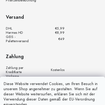
Pflanzenbeleuchtung
Versand
DHL
€5,99
Hermes HD
€8,99
GEIS -
€49
Palettenversand
Zahlung
Zahlung per
Kostenlos
Kreditkarte
Vorkasse
Kostenlos
(Banküberweisung)
Diese Website verwendet Cookies, um Ihren Besuch in
Zahlung per PayPal
Kostenlos
unserem Shop angenehmer zu gestalten. Wenn Sie auf
Nachnahme
€4,00
dieser Website weitersurfen, erklären Sie sich mit der
Verwendung dieser Daten gemäß der EU-Verordnung
einverstanden.