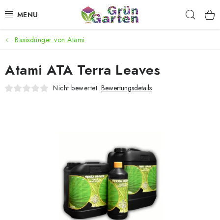
Zum
Such
Inhalt
springen
Basisdünger von Atami
ANGEBOTE
Atami ATA Terra Leaves
LED PFLANZENLAMPEN
Nicht bewertet
Bewertungsdetails
ANBAUBEDARF FÜR DEN HEIMANBAU
AQUARISTIK
MICROGREENS
SMARTER GARTEN
Geschäftsbewertung
Kaufberatung
AGB
Blog
Kontakt
Datenschutzerklärung
Impressum