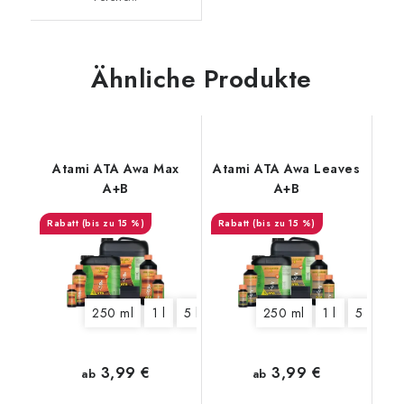
Ähnliche Produkte
Atami ATA Awa Max
Atami ATA Awa Leaves
A+B
A+B
(bis zu 15 %)
(bis zu 15 %)
250 ml
1 l
5 l
10 l
250 ml
1 l
5 l
10 
3,99 €
3,99 €
ab
ab