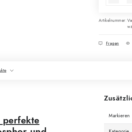
Artikelnummer:
Va
wä
Fragen
ukte
Zusätzl
Markieren
 perfekte
osphor und
Kategorie