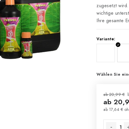
zugesetzt wird.
wichtige unters
Ihre gesamte E
Variante:
Wählen Sie ein
ab 20,99 €
ab
20,9
ab
17,64 €
oh
Verkaufsprei