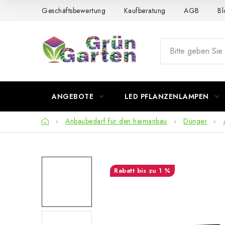
Zum
Geschäftsbewertung
Kaufberatung
AGB
Bl
Inhalt
springen
ANGEBOTE
LED PFLANZENLAMPEN
Startseite
Anbaubedarf für den heimanbau
Dünger
bis zu 1 %