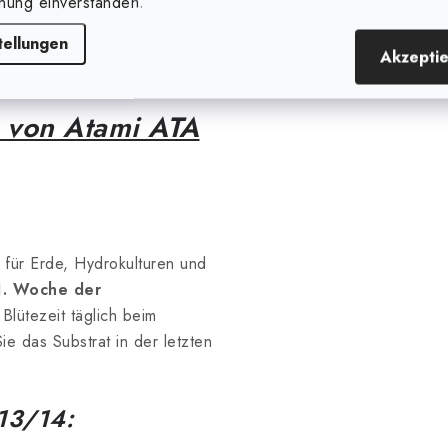
nung einverstanden.
Stimuliert die
Fruktoseproduktion
tellungen
Akzepti
 von Atami ATA
 für Erde, Hydrokulturen und
1. Woche der
lütezeit täglich beim
 das Substrat in der letzten
 13/14: