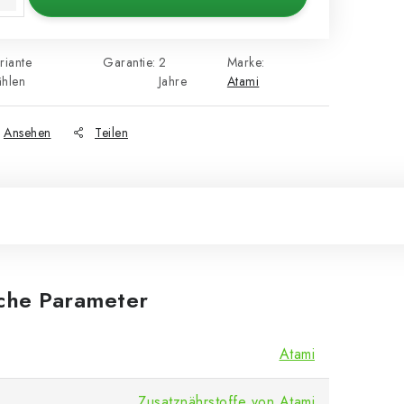
riante
Garantie
:
2
Marke:
hlen
Jahre
Atami
Ansehen
Teilen
iche Parameter
Atami
Zusatznährstoffe von Atami