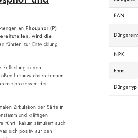
EAN
e Mengen an
Phosphor (P)
Düngerein
ereitstellen, wird die
 führten zur Entwicklung
NPK
 Zellteilung in den
Form
Größen heranwachsen können.
fwechselprozessen der
Düngertyp
malen Zirkulation der Säfte in
enstamm und kräftigen
 führt. Kalium stimuliert auch
as sich positiv auf den