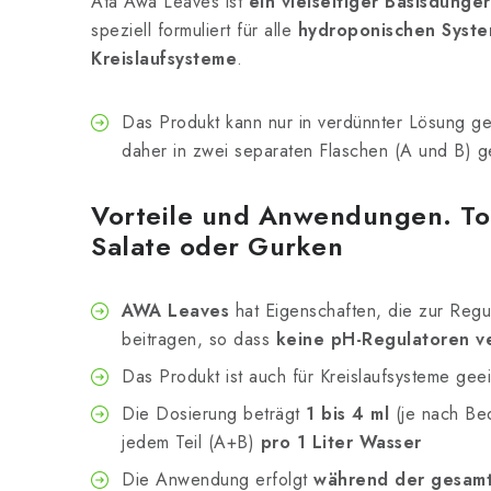
Ata Awa Leaves ist
ein vielseitiger Basisdüng
speziell formuliert für alle
hydroponischen Syst
Kreislaufsysteme
.
Das Produkt kann nur in verdünnter Lösung g
daher in zwei separaten Flaschen (A und B) ge
Vorteile und Anwendungen. To
Salate oder Gurken
AWA Leaves
hat Eigenschaften, die zur Reg
beitragen, so dass
keine pH-Regulatoren 
Das Produkt ist auch für Kreislaufsysteme gee
Die Dosierung beträgt
1 bis 4 ml
(je nach Be
jedem Teil (A+B)
pro 1 Liter Wasser
Die Anwendung erfolgt
während der gesam