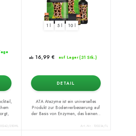
1 l
5 l
10 l
 Tage
16,99 €
(31 Stk.)
ab
auf Lager
DETAIL
cktail,
ATA Atazyme ist ein universelles
ichem
Produkt zur Bodenverbesserung auf
orgt,
der Basis von Enzymen, das keinen...
00242/250ML
Art.-Nr.:
100234/1L