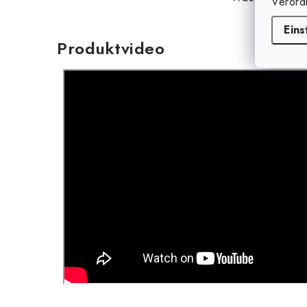
Verord
Eins
Produktvideo