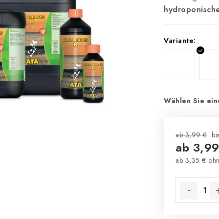
hydroponisch
Variante:
Wählen Sie ein
ab 3,99 €
bi
ab
3,99
ab
3,35 €
ohn
Verkaufsprei