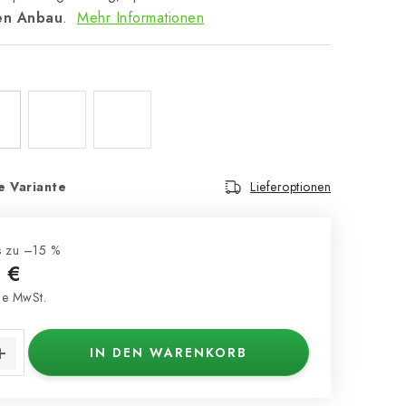
en Anbau
.
Mehr Informationen
e Variante
Lieferoptionen
s zu –15 %
 €
e MwSt.
s:
IN DEN WARENKORB