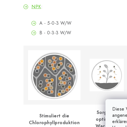
NPK
:
A - 5-0-3 W/W
B - 0-3-3 W/W
Diese 
Sorgt für
angene
Stimuliert die
optimales
erklär
Chlorophyllproduktion
Wachstum