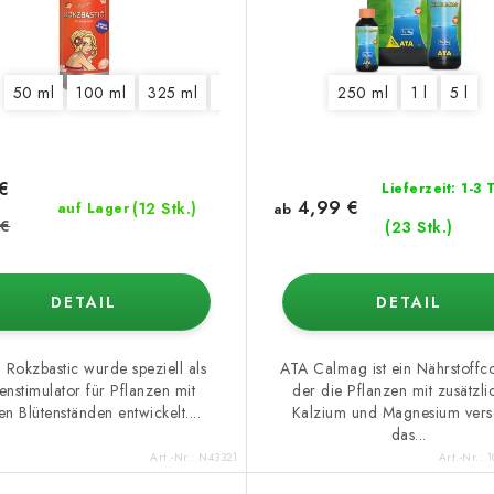
50 ml
100 ml
325 ml
1250 ml
5,5 l
250 ml
10 l
1 l
5 l
€
Lieferzeit: 1-3
4,99 €
(12 Stk.)
auf Lager
ab
 €
(23 Stk.)
DETAIL
DETAIL
 Rokzbastic wurde speziell als
ATA Calmag ist ein Nährstoffco
enstimulator für Pflanzen mit
der die Pflanzen mit zusätzl
en Blütenständen entwickelt....
Kalzium und Magnesium vers
das...
Art.-Nr.:
N43321
Art.-Nr.:
1