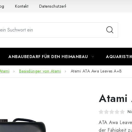
og
Kontakt
Datenschutzerklärung
Impressum
ANBAUBEDARF FÜR DEN HEIMANBAU
AQUARISTI
Atami
Basisdünger von Atami
Atami ATA Awa Leaves A+B
Atami
Ni
ATA Awa Leave
der Fähigkeit z