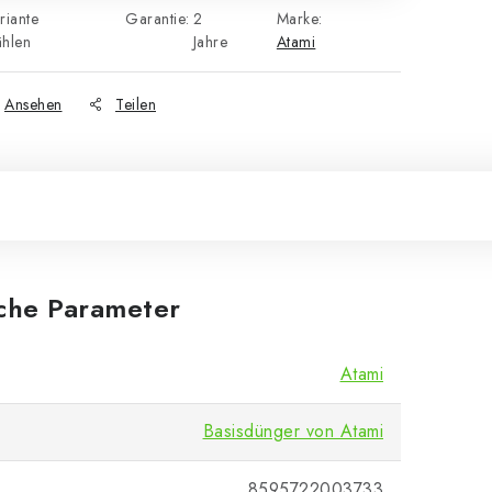
riante
Garantie
:
2
Marke:
hlen
Jahre
Atami
Ansehen
Teilen
iche Parameter
Atami
Basisdünger von Atami
8595722003733