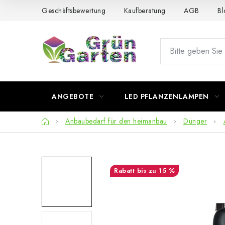
Zum
Geschäftsbewertung
Kaufberatung
AGB
Bl
Inhalt
springen
ANGEBOTE
LED PFLANZENLAMPEN
Startseite
Anbaubedarf für den heimanbau
Dünger
bis zu 15 %