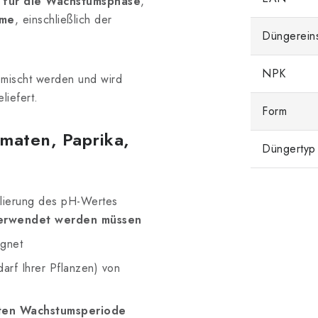
er für die Wachstumsphase
,
eme
, einschließlich der
Düngerein
NPK
emischt werden und wird
liefert.
Form
maten, Paprika,
Düngertyp
ulierung des pH-Wertes
verwendet werden müssen
ignet
darf Ihrer Pflanzen) von
ten Wachstumsperiode