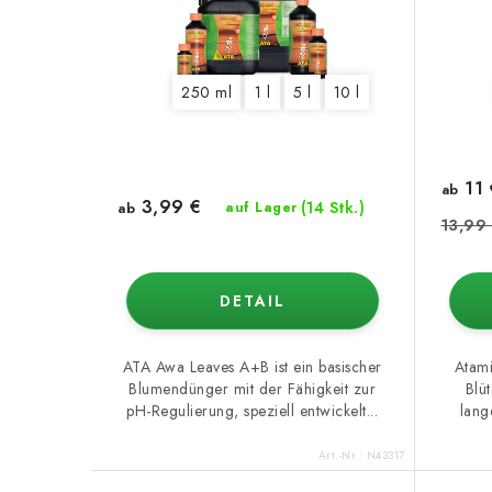
250 ml
1 l
5 l
10 l
11 
ab
3,99 €
(14 Stk.)
ab
auf Lager
13,99
DETAIL
ATA Awa Leaves A+B ist ein basischer
Atami
Blumendünger mit der Fähigkeit zur
Blüt
pH-Regulierung, speziell entwickelt...
lang
Art.-Nr.:
N43317