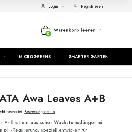
Login
Registrieren
Warenkorb leeren
WARENKORB
K
MICROGREENS
SMARTER GARTEN
 ATA Awa Leaves A+B
cht bewertet
Bewertungsdetails
s A+B ist
ein basischer Wachstumsdünger
mit
ur pH-Regulierung, speziell entwickelt für