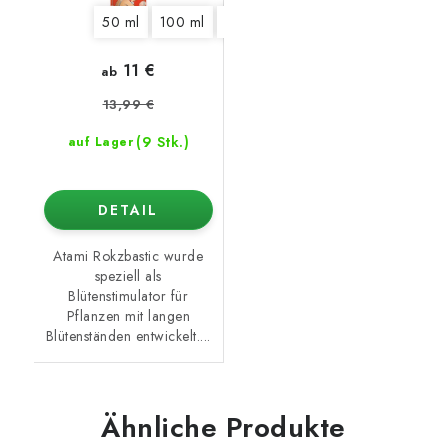
50 ml
100 ml
325 ml
1250 ml
5,5 l
10 l
11 €
ab
13,99 €
(9 Stk.)
auf Lager
DETAIL
Atami Rokzbastic wurde
speziell als
Blütenstimulator für
Pflanzen mit langen
Blütenständen entwickelt....
Ähnliche Produkte