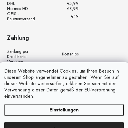
DHL
€5,99
Hermes HD
€8,99
GEIS -
€49
Palettenversand
Zahlung
Zahlung per
Kostenlos
Kreditkarte
Vorkasse
Kostenlos
(Banküberweisung)
Diese Website verwendet Cookies, um Ihren Besuch in
Zahlung per PayPal
Kostenlos
unserem Shop angenehmer zu gestalten. Wenn Sie auf
Nachnahme
€4,00
dieser Website weitersurfen, erklären Sie sich mit der
Verwendung dieser Daten gemäß der EU-Verordnung
einverstanden.
Einstellungen
Copyright 2026
GrünGarten.de
. Alle Rechte vorbehalten.
Cookie-