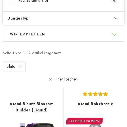
Wurzelstimulator
4
Düngertyp
L
P
WIR EMPFEHLEN
i
r
s
o
t
d
Seite
1
von
1
-
2
Artikel insgesamt
e
u
Blüte
d
k
e
t
Filter löschen
r
s
P
o
r
r
Atami B'cuzz Blossom
Atami Rokzbastic
o
t
Builder (Liquid)
d
i
(bis zu 24 %)
u
e