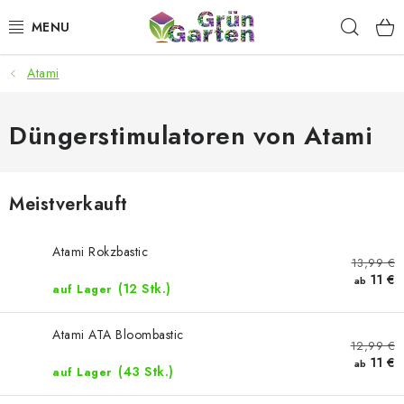
Zum
Such
Inhalt
springen
Atami
ANGEBOTE
LED PFLANZENLAMPEN
Düngerstimulatoren von Atami
ANBAUBEDARF FÜR DEN HEIMANBAU
Meistverkauft
AQUARISTIK
Atami Rokzbastic
13,99 €
MICROGREENS
11 €
ab
(12 Stk.)
auf Lager
SMARTER GARTEN
Atami ATA Bloombastic
12,99 €
11 €
Geschäftsbewertung
Kaufberatung
AGB
Blog
ab
(43 Stk.)
auf Lager
Kontakt
Datenschutzerklärung
Impressum