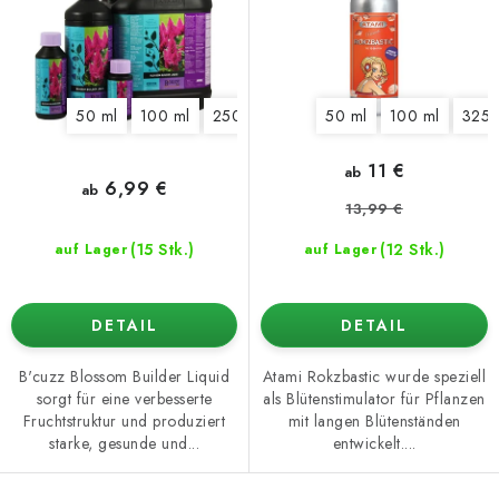
k
r
t
u
e
n
g
50 ml
100 ml
250 ml
1 l
5 l
50 ml
100 ml
325 
11 €
ab
6,99 €
ab
13,99 €
(15 Stk.)
(12 Stk.)
auf Lager
auf Lager
DETAIL
DETAIL
B'cuzz Blossom Builder Liquid
Atami Rokzbastic wurde speziell
sorgt für eine verbesserte
als Blütenstimulator für Pflanzen
Fruchtstruktur und produziert
mit langen Blütenständen
starke, gesunde und...
entwickelt....