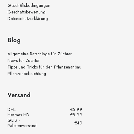
r
Geschäftsbedingungen
L
Geschäftsbewertung
i
Datenschutzerklärung
s
t
e
Blog
Allgemeine Ratschläge für Züchter
News für Züchter
Tipps und Tricks für den Pflanzenanbau
Pflanzenbeleuchtung
Versand
DHL
€5,99
Hermes HD
€8,99
GEIS -
€49
Palettenversand