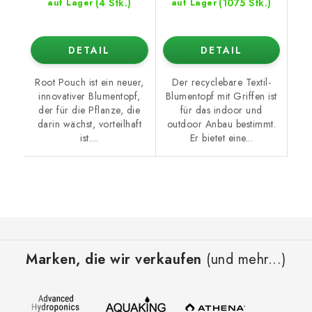
(4 Stk.)
(1075 Stk.)
auf Lager
auf Lager
DETAIL
DETAIL
Root Pouch ist ein neuer,
Der recyclebare Textil-
innovativer Blumentopf,
Blumentopf mit Griffen ist
der für die Pflanze, die
für das indoor und
darin wächst, vorteilhaft
outdoor Anbau bestimmt.
ist....
Er bietet eine...
F
u
Marken, die wir verkaufen
(und mehr...)
ß
z
e