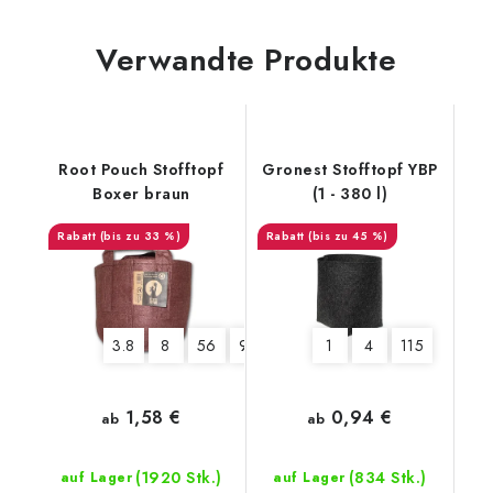
Verwandte Produkte
Root Pouch Stofftopf
Gronest Stofftopf YBP
Boxer braun
(1 - 380 l)
(bis zu 33 %)
(bis zu 45 %)
3.8
8
56
95
127
1
4
115
1,58 €
0,94 €
ab
ab
(1920 Stk.)
(834 Stk.)
auf Lager
auf Lager