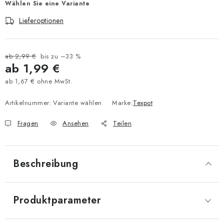
Wählen Sie eine Variante
Lieferoptionen
ab 2,99 €
bis zu –33 %
ab
1,99 €
ab
1,67 €
ohne MwSt.
Verkaufspreis:
Artikelnummer:
Variante wählen
Marke:
Texpot
Fragen
Ansehen
Teilen
Beschreibung
Produktparameter