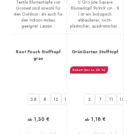
Textile Blumentöpfe von
U Gro Jute Square
Gronest sind sowohl für
Blumentopf 9x9x9 cm - 8
den Outdoor- als auch für
l ist ein biologisch
den Indoor-Anbau
abbaubarer, nicht-
geeignet. Lassen...
plastischer, quadratischer...
Root Pouch Stofftopf
GrünGarten Stofftopf
grau
(bis zu 25 %)
3.8
8
12
16
22
3
7
11
15
1
1,30 €
1,18 €
ab
ab