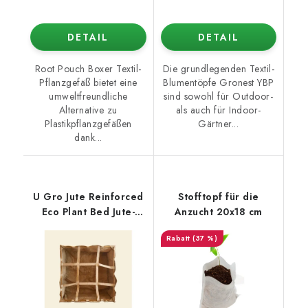
DETAIL
DETAIL
Root Pouch Boxer Textil-
Die grundlegenden Textil-
Pflanzgefäß bietet eine
Blumentöpfe Gronest YBP
umweltfreundliche
sind sowohl für Outdoor-
Alternative zu
als auch für Indoor-
Plastikpflanzgefäßen
Gärtner...
dank...
U Gro Jute Reinforced
Stofftopf für die
Eco Plant Bed Jute-
Anzucht 20x18 cm
Pflanzbeet 93x93x30
(37 %)
cm - 250 l