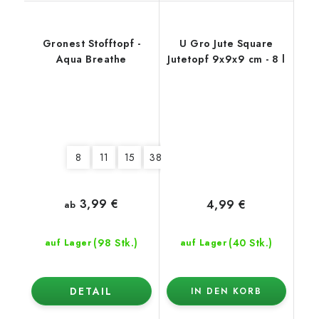
Gronest Stofftopf -
U Gro Jute Square
Aqua Breathe
Jutetopf 9x9x9 cm - 8 l
8
11
15
380
3,99 €
4,99 €
ab
(98 Stk.)
(40 Stk.)
auf Lager
auf Lager
DETAIL
IN DEN KORB