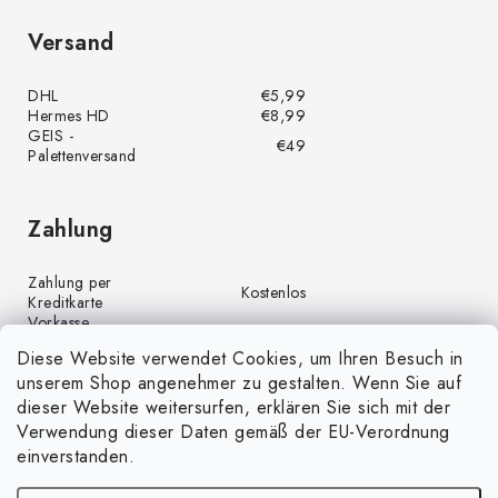
Versand
DHL
€5,99
Hermes HD
€8,99
GEIS -
€49
Palettenversand
Zahlung
Zahlung per
Kostenlos
Kreditkarte
Vorkasse
Kostenlos
(Banküberweisung)
Diese Website verwendet Cookies, um Ihren Besuch in
Zahlung per PayPal
Kostenlos
unserem Shop angenehmer zu gestalten. Wenn Sie auf
Nachnahme
€4,00
dieser Website weitersurfen, erklären Sie sich mit der
Verwendung dieser Daten gemäß der EU-Verordnung
einverstanden.