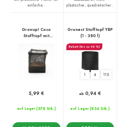
einfache...
plastischer, quadratischer...
Growup! Coco
Gronest Stofftopf YBP
Stofftopf mit
(1 - 380 l)
dehydriertem Kokos
(bis zu 45 %)
1
4
115
0,94 €
5,99 €
ab
(578 Stk.)
(834 Stk.)
auf Lager
auf Lager