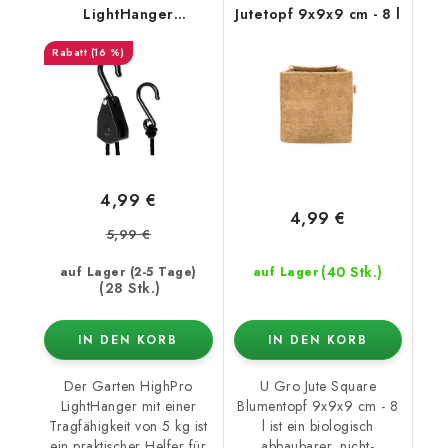
LightHanger
Jutetopf 9x9x9 cm - 8 l
Aufhängesystem,
(16 %)
Traglast 5 kg
4,99 €
4,99 €
5,99 €
(40 Stk.)
auf Lager (2-5 Tage)
auf Lager
(28 Stk.)
IN DEN KORB
IN DEN KORB
Der Garten HighPro
U Gro Jute Square
LightHanger mit einer
Blumentopf 9x9x9 cm - 8
Tragfähigkeit von 5 kg ist
l ist ein biologisch
ein praktischer Helfer für
abbaubarer, nicht-