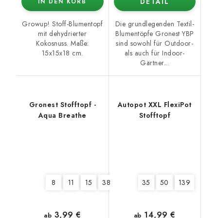
DETAIL
IN DEN KORB
Growup! Stoff-Blumentopf
Die grundlegenden Textil-
mit dehydrierter
Blumentöpfe Gronest YBP
Kokosnuss. Maße:
sind sowohl für Outdoor-
15x15x18 cm.
als auch für Indoor-
Gärtner...
Gronest Stofftopf -
Autopot XXL FlexiPot
Aqua Breathe
Stofftopf
8
11
15
380
35
50
139
3,99 €
14,99 €
ab
ab