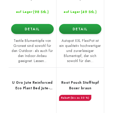
(98 Stk.)
(49 Stk.)
auf Lager
auf Lager
DETAIL
DETAIL
Textile Blumentöpfe von
Autopot XXL FlexiPot ist
Gronest sind sowohl für
ein qualitativ hochwertiger
den Outdoor- als auch für
und zuverlässiger
den Indoor-Anbau
Blumentopf, der sich
geeignet. Lassen...
sowohl für den...
U Gro Jute Reinforced
Root Pouch Stofftopf
Eco Plant Bed Jute-
Boxer braun
Pflanzbeet 93x93x30
(bis zu 33 %)
cm - 250 l