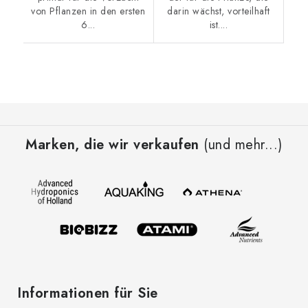
von Pflanzen in den ersten
darin wächst, vorteilhaft
6...
ist....
F
u
Marken, die wir verkaufen
(und mehr...)
ß
z
e
i
l
e
Informationen für Sie