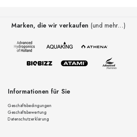
F
u
Marken, die wir verkaufen
(und mehr...)
ß
z
e
i
l
e
Informationen für Sie
Geschäftsbedingungen
Geschäftsbewertung
Datenschutzerklärung