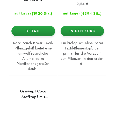
0,24 €
(1920 Stk.)
(4394 Stk.)
auf Lager
auf Lager
DETAIL
IN DEN KORB
Root Pouch Boxer Textil-
Ein biologisch abbaubarer
Pflanzgefäß bietet eine
Textil-Blumentopf, der
umweltfreundliche
primär für die Vorzucht
Alternative zu
von Pflanzen in den ersten
Plastikpflanzgefäßen
6...
dank...
Growup! Coco
Stofftopf mit
dehydriertem Kokos