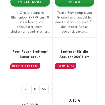
DETAIL
IN DEN KORB
U Gro Jute Square
Textile Blumentöpfe von
Blumentopf 9x9x9 cm - 8
Gronest sind sowohl für
l ist ein biologisch
den Outdoor- als auch für
abbaubarer, nicht-
den Indoor-Anbau
plastischer, quadratischer...
geeignet. Lassen...
Root Pouch Stofftopf
Stofftopf für die
Boxer braun
Anzucht 20x18 cm
(bis zu 33 %)
(37 %)
3.8
8
56
95
127
0,15 €
1,58 €
ab