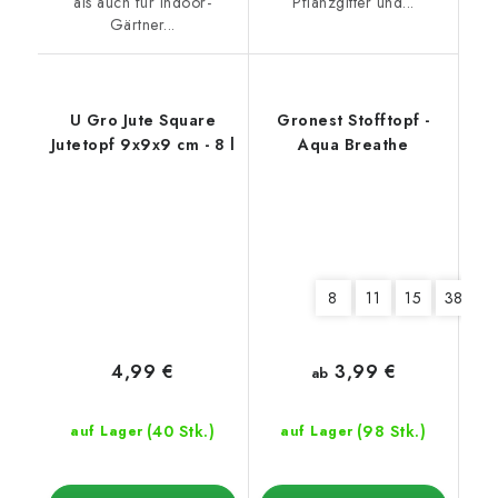
als auch für Indoor-
Pflanzgitter und...
Gärtner...
U Gro Jute Square
Gronest Stofftopf -
Jutetopf 9x9x9 cm - 8 l
Aqua Breathe
8
11
15
380
3,99 €
4,99 €
ab
(40 Stk.)
(98 Stk.)
auf Lager
auf Lager