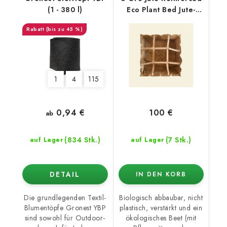
(1 - 380 l)
Eco Plant Bed Jute-
Pflanzbeet 93x93x30
(bis zu 45 %)
cm - 250 l
1
4
115
0,94 €
100 €
ab
(834 Stk.)
(7 Stk.)
auf Lager
auf Lager
DETAIL
IN DEN KORB
Die grundlegenden Textil-
Biologisch abbaubar, nicht
Blumentöpfe Gronest YBP
plastisch, verstärkt und ein
sind sowohl für Outdoor-
ökologisches Beet (mit