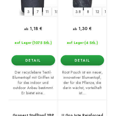
3
7
11
15
19
26
3.8
38
8
57
12
76
16
95
1,18 €
1,30 €
ab
ab
(1075 Stk.)
(4 Stk.)
auf Lager
auf Lager
DETAIL
DETAIL
Der recyclebare Textil-
Root Pouch ist ein neuer,
Blumentopf mit Griffen ist
innovativer Blumentopf,
für das indoor und
der für die Pflanze, die
outdoor Anbau bestimmt.
darin wächst, vorteilhaft
Er bietet eine...
ist....
Gronest Stofftopf YBP
U Gro Jute Reinforced