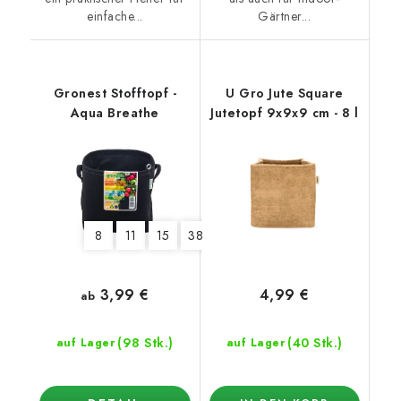
einfache...
Gärtner...
Gronest Stofftopf -
U Gro Jute Square
Aqua Breathe
Jutetopf 9x9x9 cm - 8 l
8
11
15
380
3,99 €
4,99 €
ab
(98 Stk.)
(40 Stk.)
auf Lager
auf Lager