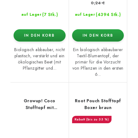
0,24 €
(7 Stk.)
(4394 Stk.)
auf Lager
auf Lager
IN DEN KORB
IN DEN KORB
Biologisch abbaubar, nicht
Ein biologisch abbaubarer
plastisch, verstärkt und ein
Textil-Blumentopf, der
ökologisches Beet (mit
primär für die Vorzucht
Pflanzgitter und...
von Pflanzen in den ersten
6...
Growup! Coco
Root Pouch Stofftopf
Stofftopf mit
Boxer braun
dehydriertem Kokos
(bis zu 33 %)