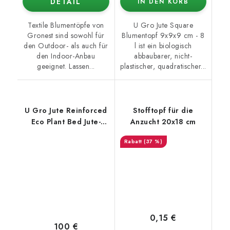
DETAIL
IN DEN KORB
Textile Blumentöpfe von
U Gro Jute Square
Gronest sind sowohl für
Blumentopf 9x9x9 cm - 8
den Outdoor- als auch für
l ist ein biologisch
den Indoor-Anbau
abbaubarer, nicht-
geeignet. Lassen...
plastischer, quadratischer...
U Gro Jute Reinforced
Stofftopf für die
Eco Plant Bed Jute-
Anzucht 20x18 cm
Pflanzbeet 93x93x30
(37 %)
cm - 250 l
0,15 €
100 €