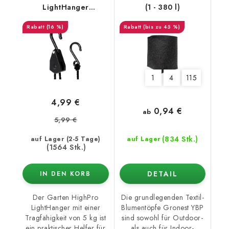
LightHanger
(1 - 380 l)
Aufhängesystem,
(16 %)
(bis zu 45 %)
Traglast 5 kg
1
4
115
4,99 €
0,94 €
ab
5,99 €
(834 Stk.)
auf Lager (2-5 Tage)
auf Lager
(1564 Stk.)
DETAIL
IN DEN KORB
Der Garten HighPro
Die grundlegenden Textil-
LightHanger mit einer
Blumentöpfe Gronest YBP
Tragfähigkeit von 5 kg ist
sind sowohl für Outdoor-
ein praktischer Helfer für
als auch für Indoor-