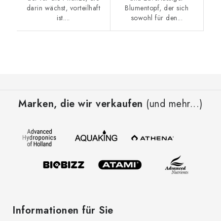
darin wächst, vorteilhaft
Blumentopf, der sich
ist....
sowohl für den...
F
u
Marken, die wir verkaufen
(und mehr...)
ß
z
e
i
l
e
Informationen für Sie