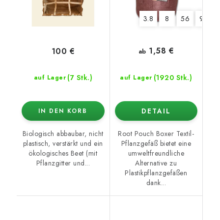
3.8
8
56
95
1,58 €
100 €
ab
(7 Stk.)
(1920 Stk.)
auf Lager
auf Lager
DETAIL
IN DEN KORB
Biologisch abbaubar, nicht
Root Pouch Boxer Textil-
plastisch, verstärkt und ein
Pflanzgefäß bietet eine
ökologisches Beet (mit
umweltfreundliche
Pflanzgitter und...
Alternative zu
Plastikpflanzgefäßen
dank...