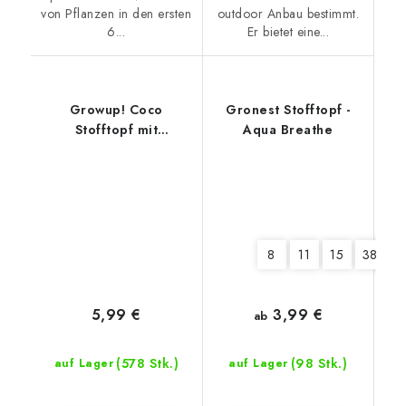
von Pflanzen in den ersten
outdoor Anbau bestimmt.
6...
Er bietet eine...
Growup! Coco
Gronest Stofftopf -
Stofftopf mit
Aqua Breathe
dehydriertem Kokos
8
11
15
380
3,99 €
5,99 €
ab
(578 Stk.)
(98 Stk.)
auf Lager
auf Lager