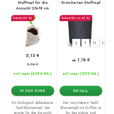
Stofftopf für die
GrünGarten Stofftopf
Anzucht 20x18 cm
(37 %)
(bis zu 25 %)
3
7
11
15
1
0,15 €
1,18 €
ab
0,24 €
(4394 Stk.)
(1075 Stk.)
auf Lager
auf Lager
DETAIL
IN DEN KORB
Ein biologisch abbaubarer
Der recyclebare Textil-
Textil-Blumentopf, der
Blumentopf mit Griffen ist
primär für die Vorzucht
für das indoor und