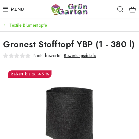
Zum
Such
Inhalt
springen
Textile Blumentöpfe
ANGEBOTE
Gronest Stofftopf YBP (1 - 380 l)
LED PFLANZENLAMPEN
Nicht bewertet
Bewertungsdetails
ANBAUBEDARF FÜR DEN HEIMANBAU
bis zu 45 %
AQUARISTIK
MICROGREENS
SMARTER GARTEN
Geschäftsbewertung
Kaufberatung
AGB
Blog
Kontakt
Datenschutzerklärung
Impressum