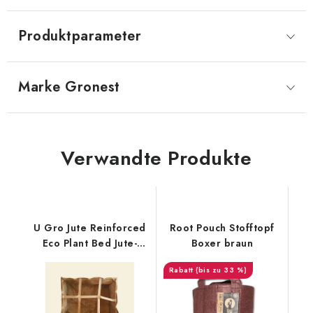
Produktparameter
Marke
 Gronest
Verwandte Produkte
U Gro Jute Reinforced
Root Pouch Stofftopf
Eco Plant Bed Jute-
Boxer braun
Pflanzbeet 93x93x30
(bis zu 33 %)
cm - 250 l