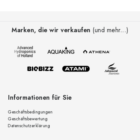
F
u
Marken, die wir verkaufen
(und mehr...)
ß
z
e
i
l
e
Informationen für Sie
Geschäftsbedingungen
Geschäftsbewertung
Datenschutzerklärung