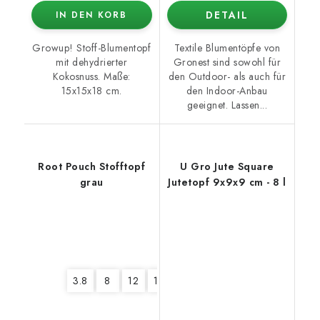
DETAIL
IN DEN KORB
Growup! Stoff-Blumentopf
Textile Blumentöpfe von
mit dehydrierter
Gronest sind sowohl für
Kokosnuss. Maße:
den Outdoor- als auch für
15x15x18 cm.
den Indoor-Anbau
geeignet. Lassen...
Root Pouch Stofftopf
U Gro Jute Square
grau
Jutetopf 9x9x9 cm - 8 l
3.8
8
12
16
22