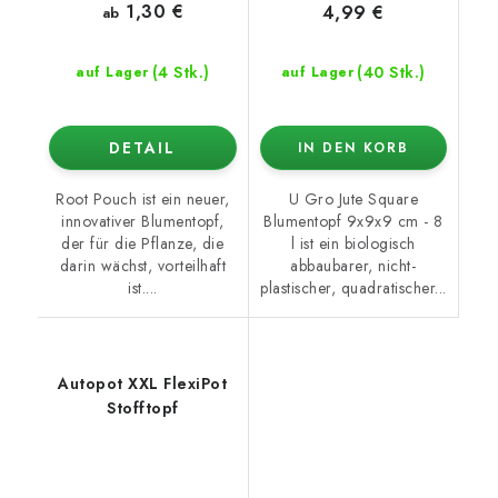
1,30 €
4,99 €
ab
(4 Stk.)
(40 Stk.)
auf Lager
auf Lager
DETAIL
IN DEN KORB
Root Pouch ist ein neuer,
U Gro Jute Square
innovativer Blumentopf,
Blumentopf 9x9x9 cm - 8
der für die Pflanze, die
l ist ein biologisch
darin wächst, vorteilhaft
abbaubarer, nicht-
ist....
plastischer, quadratischer...
Autopot XXL FlexiPot
Stofftopf